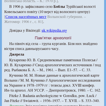
Волинська область. – К.: 1970 р.]
.
Боблы
В 1906 р. зафіксовано село
Турійської волості
Ковельського повіту (10 верст від волосного центру)
[
Список населённых мест
Волынской губернии. –
Житомир: 1906 г., с. 81]
.
Довідка у Вікіпедії:
uk.wikipedia.org
Пам’ятки археології
На північ від села – група курганів. Біля них знайдено
вістря списа давньоруського часу.
Джерела
Кухаренко Ю. В. Средневековые памятники Полесья /
Ю. В. Кухаренко // Свод археологических источников / под
ред. Рыбакова Б. А. – М., 1961. – Вып. Е1–57. – С. 33.
Кучинко М. М. Новые данные к археологической карте
Волыни / М. М. Кучинко // Археологические исследования
на Украине в 1978–1979 гг : тезисы докл. ХVIII конфер.
Ин-та археол. АН УССР. – Днепропетровск, 1980. – С. 162.
Fitzke J. Badania archeologiczne w Gorodku, pow. Łuck /
Jan Fitzke // Swiatowit. – 1936–1937. – T. XVII. – S. 333–340.
Джерело
: Звід пам’яток історії та культури України.