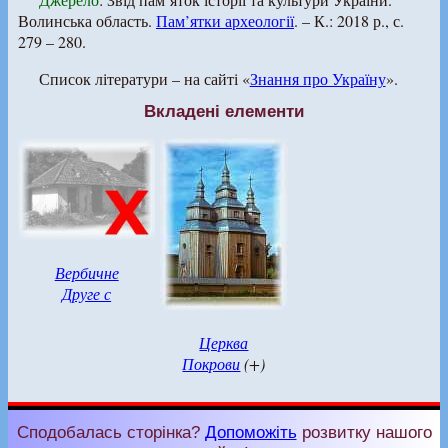
Волинська область.
Пам’ятки археології
. – К.: 2018 р., с.
279 – 280.
Список літератури – на сайті «
Знання про Україну
».
Вкладені елементи
Вербичне
Друге с
Церква
Покрови
(+)
Сподобалась сторінка?
Допоможіть
розвитку нашого