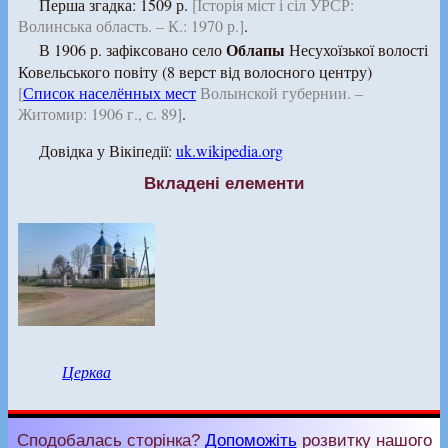
Перша згадка: 1509 р.
[Історія міст і сіл УРСР:
Волинська область. – К.: 1970 р.]
.
Облапы
В 1906 р. зафіксовано село
Несухоїзької волості
Ковельського повіту (8 верст від волосного центру)
[
Список населённых мест
Волынской губернии. –
Житомир: 1906 г., с. 89]
.
Довідка у Вікіпедії:
uk.wikipedia.org
Вкладені елементи
Церква
Сподобалась сторінка?
Допоможіть
розвитку нашого