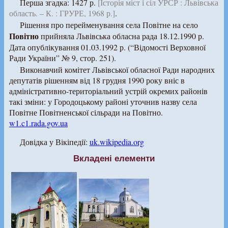
Перша згадка: 1427 р.
[Історія міст і сіл УРСР : Львівська
область. – К. : ГРУРЕ, 1968 р.]
.
Рішення про перейменування села Повітне на село
Повітно
прийняла Львівська обласна рада 18.12.1990 р.
Дата опублікування 01.03.1992 р. (“Відомості Верховної
Ради України” № 9, стор. 251).
Виконавчий комітет Львівської обласної Ради народних
депутатів рішенням від 18 грудня 1990 року вніс в
адміністративно-територіальний устрій окремих районів
такі зміни: у Городоцькому районі уточнив назву села
Повітне Повітненської сільради на Повітно.
w1.c1.rada.gov.ua
Довідка у Вікіпедії:
uk.wikipedia.org
Вкладені елементи