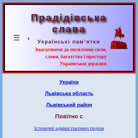
Прадідівська
слава
☰
Українські пам’ятки
Змагатимеш до посилення сили,
слави, багатства і простору
Української держави
Україна
Львівська область
Львівський район
Повітно с
Історичні адміністративні поділи