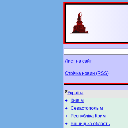
Лист на сайт
Стрічка новин (RSS)
^
Україна
+
Київ м
+
Севастополь м
+
Республіка Крим
+
Вінницька область