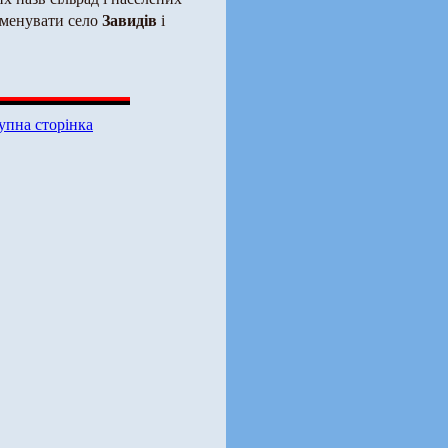
Завидів
 іменувати село
і
упна сторінка