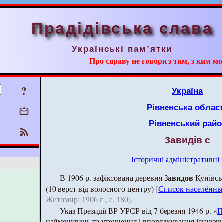
Прадідівська слава
Українські пам’ятки
Про справу не говори з тим, з ким мо
?
Україна
Рівненська облас
Рівненський райо
Завидів с
Історичні адміністративні
Завидов
В 1906 р. зафіксована деревня
Кунівськ
(10 верст від волосного центру)
[
Список населённы
Житомир: 1906 г., с. 180]
.
Указ Президії ВР УРСР від 7 березня 1946 р. «
П
найменувань та уточнення і впорядкування існуючи