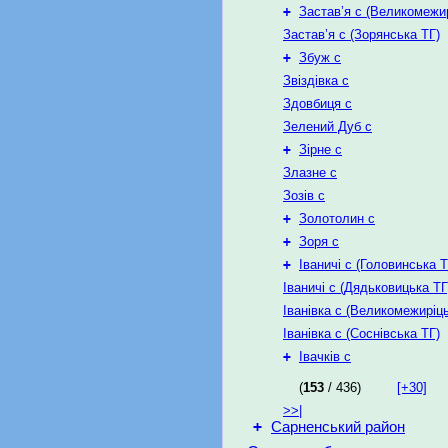
+
Застав’я с (Великомежир
Застав’я с (Зорянська ТГ)
+
Збуж с
Звіздівка с
Здовбиця с
Зелений Дуб с
+
Зірне с
Злазне с
Зозів с
+
Золотолин с
+
Зоря с
+
Іваничі с (Головинська Т
Іваничі с (Дядьковицька ТГ
Іванівка с (Великомежиріць
Іванівка с (Соснівська ТГ)
+
Івачків с
(
153
/ 436)
[+30]
>>|
+
Сарненський район