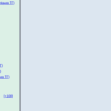
іцька ТГ)
Г)
)
ка ТГ)
[+100]