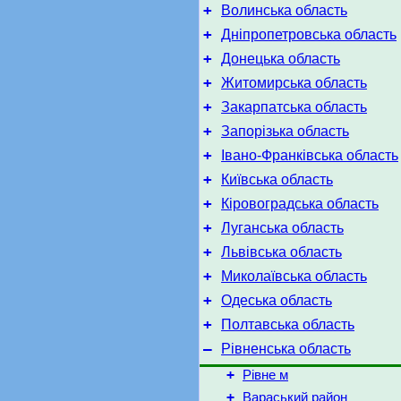
+
Волинська область
+
Дніпропетровська область
+
Донецька область
+
Житомирська область
+
Закарпатська область
+
Запорізька область
+
Івано-Франківська область
+
Київська область
+
Кіровоградська область
+
Луганська область
+
Львівська область
+
Миколаївська область
+
Одеська область
+
Полтавська область
–
Рівненська область
+
Рівне м
+
Вараський район