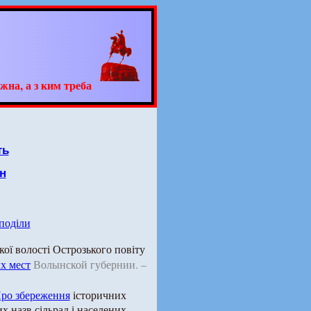
жна, а з ким треба
ть
н
 поділи
ої волості Острозького повіту
х мест
Волынской губернии. –
ро збереження
історичних
х назв сільрад і населених