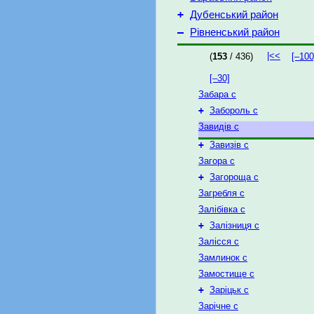
+
Дубенський район
–
Рівненський район
|<<
(
153
/ 436)
[–100
[–30]
Забара с
+
Забороль с
Завидів с
+
Завизів с
Загора с
+
Загороща с
Загребля с
Залібівка с
+
Залізниця с
Залісся с
Замлинок с
Замостище с
+
Заріцьк с
Зарічне с