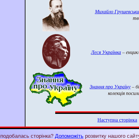
Михайло Грушевськи
тв
Леся Українка
– енцик
Знання про Україну
– б
колекція посил
Наступна сторінка
подобалась сторінка?
Допоможіть
розвитку нашого сайт