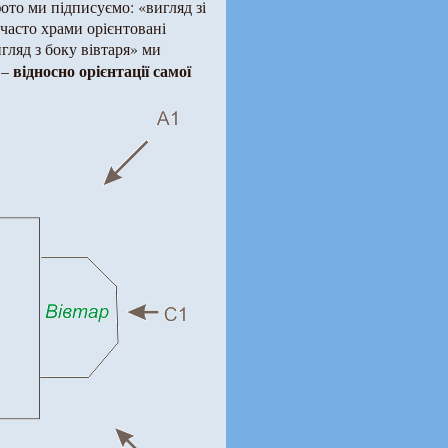
фото ми підписуємо: «вигляд зі
часто храми орієнтовані
игляд з боку вівтаря» ми
відносно орієнтації самої
 –