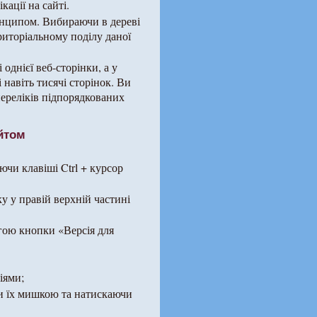
кації на сайті.
инципом. Вибираючи в дереві
ериторіальному поділу даної
однієї веб-сторінки, а у
і навіть тисячі сторінок. Ви
ереліків підпорядкованих
йтом
ючи клавіші Ctrl + курсор
у у правій верхній частині
гою кнопки «Версія для
іями;
и їх мишкою та натискаючи