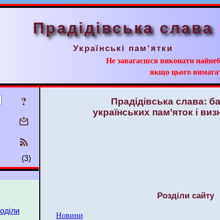
Прадідівська слава
Українські пам’ятки
Не завагаєшся виконати найнеб
якщо цього вимага
?
Прадідівська слава: б
українських пам’яток і виз
(3)
Розділи сайту
поділи
Новини