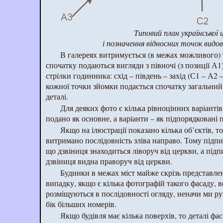
Типовий план української 
і позначення відносних точок видо
В галереях витримується (в межах можливого) 
спочатку подаються вигляди з півночі (з позиції А1)
стрілки годинника: схід – південь – захід (С1 – А2 
кожної точки зйомки подається спочатку загальний 
деталі.
Для деяких фото є кілька рівноцінних варіанті
подано як основне, а варіанти – як підпорядковані пі
Якщо на ілюстрації показано кілька об’єктів, т
витримано послідовність зліва направо. Тому підпис
що дзвіниця знаходиться ліворуч від церкви, а підп
дзвіниця видна праворуч від церкви.
Будинки в межах міст майже скрізь представле
випадку, якщо є кілька фотографій такого фасаду, 
розміщуються в послідовності огляду, неначи ми р
бік більших номерів.
Якщо будівля має кілька поверхів, то деталі ф