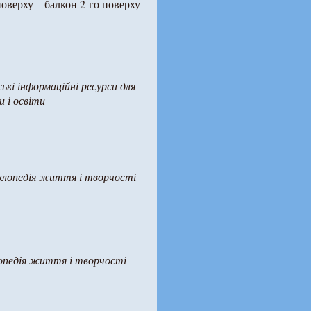
поверху – балкон 2-го поверху –
ські інформаційні ресурси для
и і освіти
клопедія життя і творчості
опедія життя і творчості