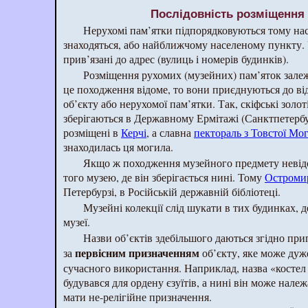
Послідовність розміщення 
Нерухомі пам’ятки підпорядковуються тому на
знаходяться, або найближчому населеному пункту. 
прив’язані до адрес (вулиць і номерів будинків).
Розміщення рухомих (музейних) пам’яток залеж
це походження відоме, то вони приєднуються до ві
об’єкту або нерухомої пам’ятки. Так, скіфські золоті
зберігаються в Державному Ермітажі (Санктпетербург
розміщені в
Керчі
, а славна
пектораль з Товстої Мо
знаходилась ця могила.
Якщо ж походження музейного предмету невідом
того музею, де він зберігається нині. Тому
Остромир
Петербурзі, в Російській державній бібліотеці.
Музейні колекції слід шукати в тих будинках, 
музеї.
Назви об’єктів здебільшого даються згідно при
первісним призначенням
за
об’єкту, яке може дуже
сучасного використання. Наприклад, назва «костел є
будувався для ордену єзуїтів, а нині він може належ
мати не-релігійне призначення.