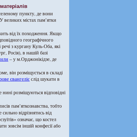
матеріалів
селеному пункту, де вони
У великих містах пам’ятки
ить від їх походження. Якщо
дповідного географічного
 речі з кургану Куль-Оба, які
, Росія), в нашій базі
гили
– у м.Орджонікідзе, де
е, він розміщується в складі
ове євангеліє
слід шукати в
де нині розміщуються відповідні
писів пам’яткознавства, тобто
 сильно відрізнятись від
зуїтів» означає, що костел
ати зовсім іншій конфесії або