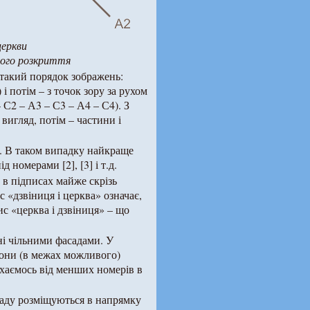
церкви
вого розкриття
такий порядок зображень:
 і потім – з точок зору за рухом
– С2 – А3 – С3 – А4 – С4). З
вигляд, потім – частини і
в. В таком випадку найкраще
д номерами [2], [3] і т.д.
о в підписах майже скрізь
 «дзвіниця і церква» означає,
ис «церква і дзвіниця» – що
ні чільними фасадами. У
вони (в межах можливого)
ухаємось від менших номерів в
асаду розміщуються в напрямку