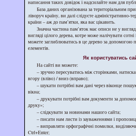
написання таких довідок і надсилайте нам для публі
База даних організована за територіальним пр
ліворуч країну, ви далі слідуєте адміністративно-т
країни – аж до пам’ятки, яка вас цікавить.
Значна частина пам’яток має описи не у вигляді 
вигляді цілого дерева, котре може налічувати сотні 
можете заглиблюватись в це дерево за допомогою п
елементів.
Як користуватись са
На сайті ви можете:
– зручно пересуватись між сторінками, натиска
вгору (вліво) / вниз (вправо);
– шукати потрібні вам дані через віконце пошук
вікна;
– друкувати потрібні вам документи за допомо
друку»;
– слідкувати за новинами нашого сайта;
– писати нам листи із зауваженнями і пропозиц
– виправляти орфографічні помилки, виділяюч
Ctrl+Enter;