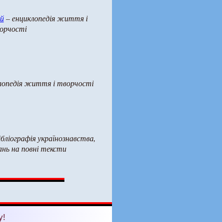
й
– енциклопедія життя і
орчості
лопедія життя і творчості
ібліографія українознавства,
ань на повні тексти
у!