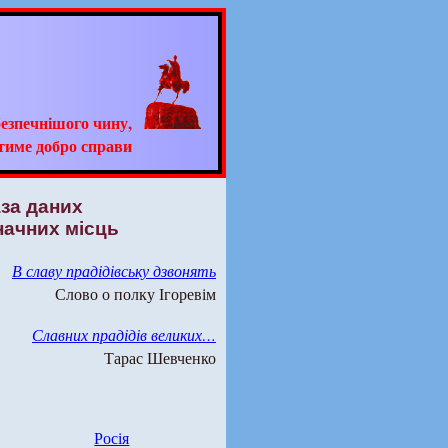
езпечнішого чину,
тиме добро справи
аза даних
начних місць
В славу прадідівську дзвонять
Слово о полку Ігоревім
Славних прадідів великих…
Тарас Шевченко
Росія