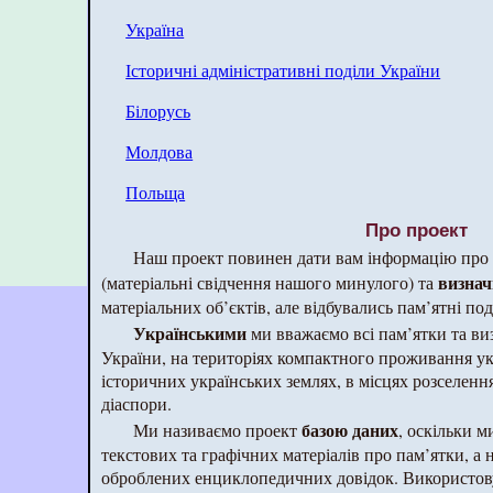
Україна
Історичні адміністративні поділи України
Білорусь
Молдова
Польща
Про проект
Наш проект повинен дати вам інформацію про 
визнач
(матеріальні свідчення нашого минулого) та
матеріальних об’єктів, але відбувались пам’ятні поді
Українськими
ми вважаємо всі пам’ятки та виз
України, на територіях компактного проживання ук
історичних українських землях, в місцях розселення 
діаспори.
базою даних
Ми називаємо проект
, оскільки 
текстових та графічних матеріалів про пам’ятки, а 
оброблених енциклопедичних довідок. Використову