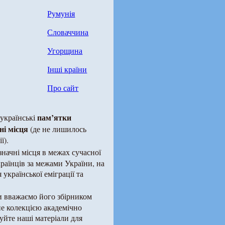
Румунія
Словаччина
Угорщина
Інші країни
Про сайт
пам’ятки
українські
ні місця
(де не лишилось
ї).
начні місця в межах сучасної
раїнців за межами України, на
української еміграції та
ми вважаємо його збірником
не колекцією академічно
йте наші матеріали для