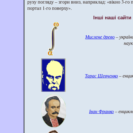
руху погляду – згори вниз, наприклад: «вікно 3-го 
портал 1-го поверху».
Інші наші сайти
Мислене древо
– україн
наук
Тарас Шевченко
– енци
Іван Франко
– енцикл