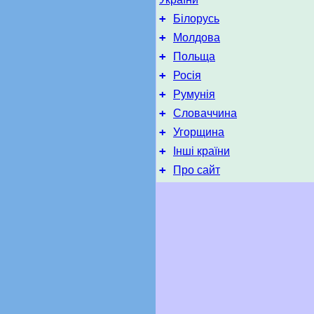
+
Білорусь
+
Молдова
+
Польща
+
Росія
+
Румунія
+
Словаччина
+
Угорщина
+
Інші країни
+
Про сайт