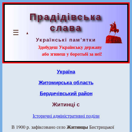
Прадідівська
слава
☰
Українські пам’ятки
Здобудеш Українську державу
або згинеш у боротьбі за неї!
Україна
Житомирська область
Бердичівський район
Житинці с
Історичні адміністративні поділи
Житинцы
В 1900 р. зафіксовано село
Бистрицької