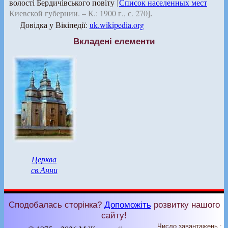
волості Бердичівського повіту
[
Список населенных мест
Киевской губернии. – К.: 1900 г., с. 270]
.
Довідка у Вікіпедії:
uk.wikipedia.org
Вкладені елементи
Церква
св.Анни
Сподобалась сторінка?
Допоможіть
розвитку нашого
сайту!
Число завантажень :