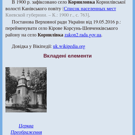
Корниловка
В 1900 р. зафіксовано село
Корнилівської
волості Канівського повіту
[
Список населенных мест
Киевской губернии. – К.: 1900 г., с. 763]
.
Постанова Верховної ради України від 19.05.2016 р.:
перейменувати село Кірове Корсунь-Шевченківського
Корнилівка
району на село
zakon2.rada.gov.ua
.
Довідка у Вікіпедії:
uk.wikipedia.org
Вкладені елементи
Церква
Преображення