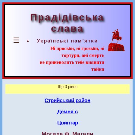
Прадідівська
слава
☰
Українські пам’ятки
Ні просьби, ні грозьби, ні
тортури, ані смерть
не приневолять тебе виявити
тайни
Ще 3 рівня
Стрийський район
Демня с
Цвинтар
Могила Ф. Магали