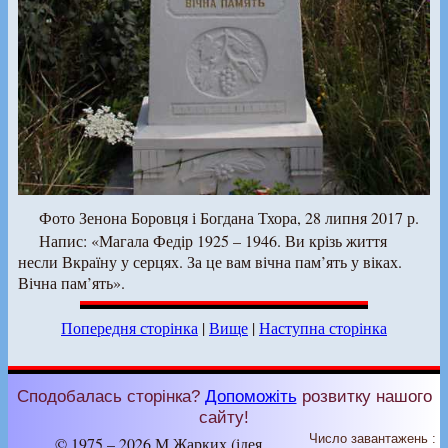
Фото Зенона Боровця і Богдана Тхора, 28 липня 2017 р.
Напис: «Магала Федір 1925 – 1946. Ви крізь життя
несли Вкраїну у серцях. За це вам вічна пам’ять у віках.
Вічна пам’ять».
Попередня сторінка
|
Вище
|
Наступна сторінка
Сподобалась сторінка?
Допоможіть
розвитку нашого
сайту!
Число завантажень :
© 1975 – 2026 М.Жарких (ідея,