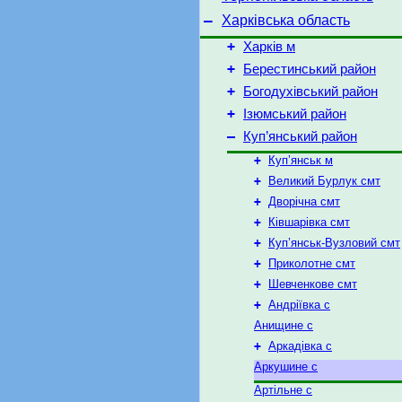
–
Харківська область
+
Харків м
+
Берестинський район
+
Богодухівський район
+
Ізюмський район
–
Куп’янський район
+
Куп’янськ м
+
Великий Бурлук смт
+
Дворічна смт
+
Ківшарівка смт
+
Куп’янськ-Вузловий смт
+
Приколотне смт
+
Шевченкове смт
+
Андріївка с
Анищине с
+
Аркадівка с
Аркушине с
Артільне с