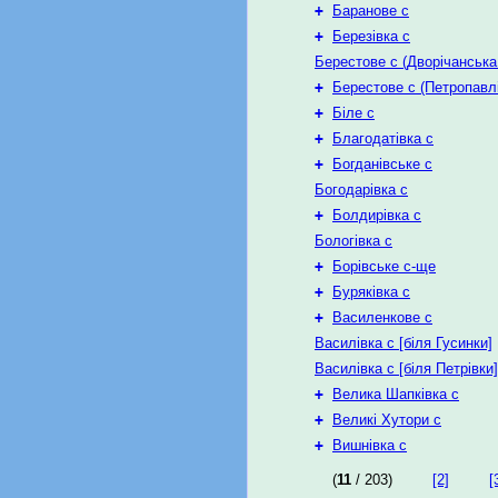
+
Баранове с
+
Березівка с
Берестове с (Дворічанська
+
Берестове с (Петропавл
+
Біле с
+
Благодатівка с
+
Богданівське с
Богодарівка с
+
Болдирівка с
Бологівка с
+
Борівське с-ще
+
Буряківка с
+
Василенкове с
Василівка с [біля Гусинки]
Василівка с [біля Петрівки]
+
Велика Шапківка с
+
Великі Хутори с
+
Вишнівка с
(
11
/ 203)
[2]
[