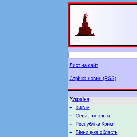
Лист на сайт
Стрічка новин (RSS)
^
Україна
+
Київ м
+
Севастополь м
+
Республіка Крим
+
Вінницька область