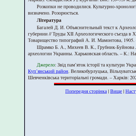
Розкопки не проводилися. Культурно-хронолог
визначено. Розорюється.
Література
Багалей Д. И. Объяснительный текст к Археол
губернии // Труды XII Археологического съезда в Ха
Товарищество типографий А. И. Мамонтова, 1905. –
Шрамко Б. А., Михеев В. К., Грубник-Буйнова
археологии Украины. Харьковская область. – К.: На
Джерело
: Звід пам’яток історії та культури Укр
Куп’янський район
. Великобурлуцька, Вільхуватськ
Шевченківська територіальні громади. – Харків: 2021
Попередня сторінка
|
Вище
|
Наст