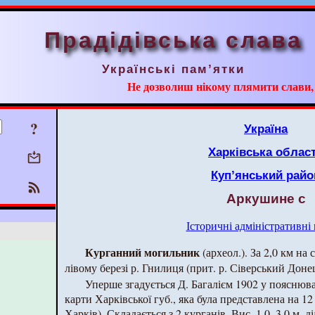
Прадідівська слава
Українські пам’ятки
Не дозволиш нікому плямити слави, ні
?
Україна
Харківська облас
Куп’янський райо
Аркушине с
Історичні адміністративні
Курганний могильник
(археол.). За 2,0 км на с
лівому березі р. Гнилиця (прит. р. Сіверський Доне
Уперше згадується Д. Багалієм 1902 у пояснюва
карти Харківської губ., яка була представлена на 12
Харків). Складається з 2 курганів. Вис. 1,0–3,0 м, ді