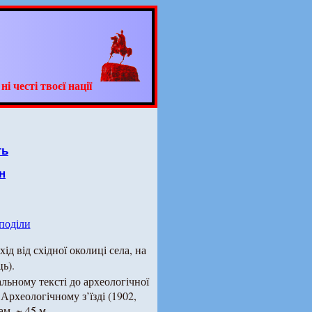
 честі твоєї нації
ть
н
 поділи
хід від східної околиці села, на
ць).
льному тексті до археологічної
 Археологічному з’їзді (1902,
ам. ~ 45 м.