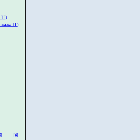
 ТГ)
івська ТГ)
3]
[4]