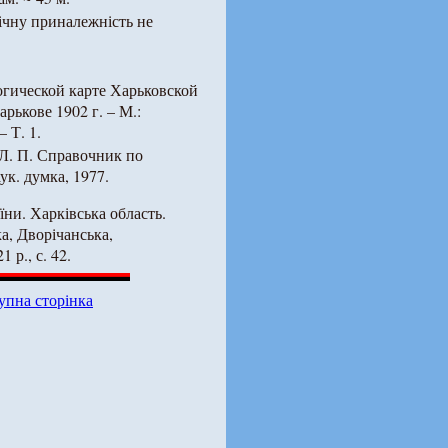
ічну приналежність не
огической карте Харьковской
рькове 1902 г. – М.:
 Т. 1.
 Л. П. Справочник по
ук. думка, 1977.
аїни. Харківська область.
а, Дворічанська,
 р., с. 42.
упна сторінка