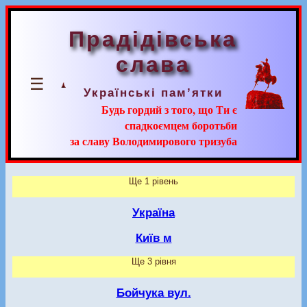
Прадідівська
слава
☰
Українські пам’ятки
Будь гордий з того, що Ти є
спадкоємцем боротьби
за славу Володимирового тризуба
Ще 1 рівень
Україна
Київ м
Ще 3 рівня
Бойчука вул.