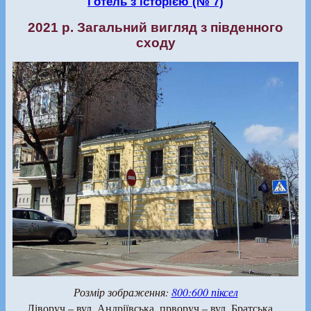
Готель з історією (№ 7)
2021 р. Загальний вигляд з південного
сходу
Розмір зображення:
800:600 піксел
Ліворуч – вул. Андріївська, прворуч – вул. Братська.