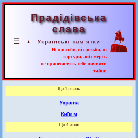
Прадідівська
слава
☰
Українські пам’ятки
Ні просьби, ні грозьби, ні
тортури, ані смерть
не приневолять тебе виявити
тайни
Ще 1 рівень
Україна
Київ м
Ще 4 рівня