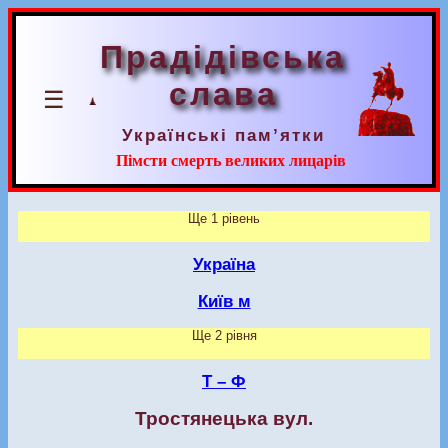
Прадідівська
слава
☰
Українські пам’ятки
Пімсти смерть великих лицарів
Ще 1 рівень
Україна
Київ м
Ще 2 рівня
Т – Ф
Тростянецька вул.