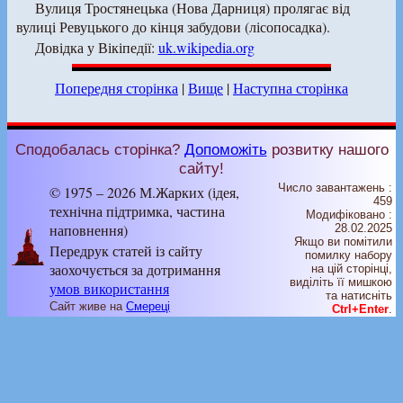
Вулиця Тростянецька (Нова Дарниця) пролягає від
вулиці Ревуцького до кінця забудови (лісопосадка).
Довідка у Вікіпедії:
uk.wikipedia.org
Попередня сторінка
|
Вище
|
Наступна сторінка
Сподобалась сторінка?
Допоможіть
розвитку нашого
сайту!
Число завантажень :
© 1975 – 2026 М.Жарких (ідея,
459
технічна підтримка, частина
Модифіковано :
наповнення)
28.02.2025
Якщо ви помітили
Передрук статей із сайту
помилку набору
заохочується за дотримання
на цiй сторiнцi,
видiлiть її мишкою
умов використання
та натисніть
Сайт живе на
Смереці
Ctrl+Enter
.