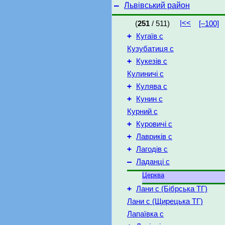
–
Львівський район
|<<
(
251
/ 511)
[–100]
+
Кугаїв с
Кузубатиця с
+
Кукезів с
Кулиничі с
+
Кулява с
+
Кунин с
Курний с
+
Куровичі с
+
Лавриків с
+
Лагодів с
–
Ладанці с
Церква
+
Лани с (Бібрська ТГ)
Лани с (Щирецька ТГ)
Лапаївка с