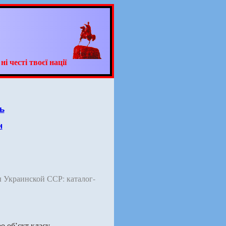
 честі твоєї нації
ь
н
 Украинской ССР: каталог-
о об’єкт класу