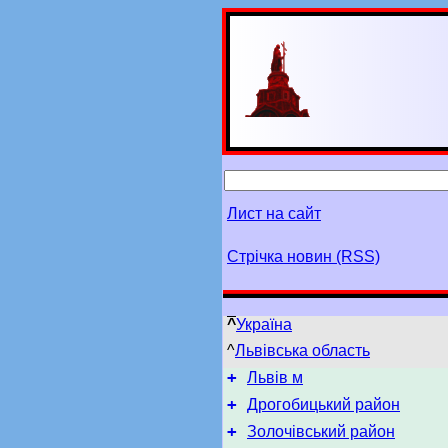
Лист на сайт
Стрічка новин (RSS)
^
Україна
^
Львівська область
+
Львів м
+
Дрогобицький район
+
Золочівський район