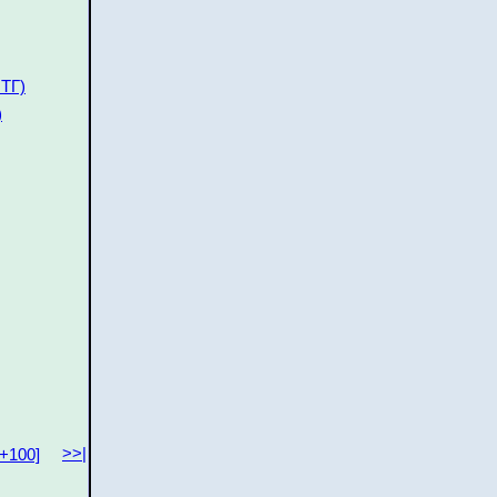
 ТГ)
)
>>|
[+100]