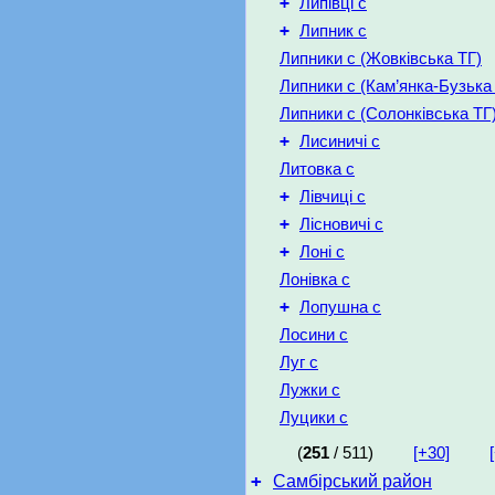
+
Липівці с
+
Липник с
Липники с (Жовківська ТГ)
Липники с (Кам’янка-Бузька
Липники с (Солонківська ТГ
+
Лисиничі с
Литовка с
+
Лівчиці с
+
Лісновичі с
+
Лоні с
Лонівка с
+
Лопушна с
Лосини с
Луг с
Лужки с
Луцики с
(
251
/ 511)
[+30]
+
Самбірський район