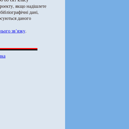
роекту, якщо надішлете
бібліографічні дані,
тосуються даного
ього зв’язку
.
нка