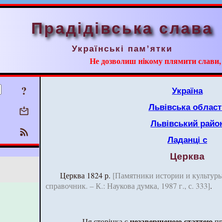
Прадідівська слава
Українські пам’ятки
Не дозволиш нікому плямити слави, ні
?
Україна
Львівська област
Львівський райо
Ладанці с
Церква
Церква 1824 р.
[Памятники истории и культуры
справочник. – К.: Наукова думка, 1987 г., с. 333]
.
незавершеною статтею
Ця сторінка є
пр