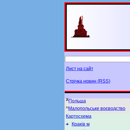
Лист на сайт
Стрічка новин (RSS)
^
Польща
^
Малопольське воєводство
Картосхема
+
Краків м