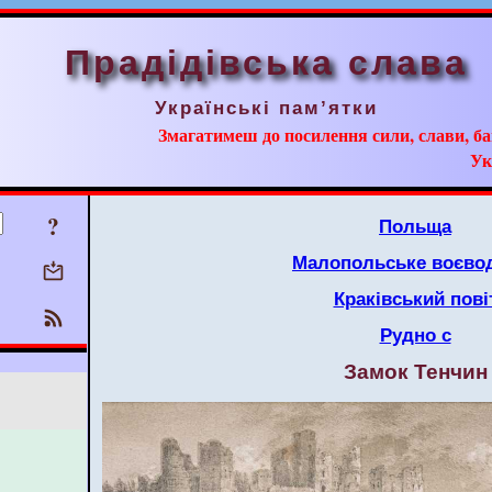
Прадідівська слава
Українські пам’ятки
Змагатимеш до посилення сили, слави, ба
Ук
?
Польща
Малопольське воєво
Краківський пові
Рудно с
Замок Тенчин