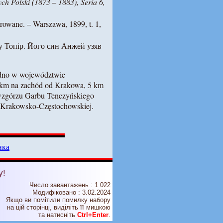
h Polski (1873 – 1883), Seria 6,
trowane. – Warszawa, 1899, t. 1,
у Топір. Його син Анжей узяв
udno w województwie
 km na zachód od Krakowa, 5 km
wzgórzu Garbu Tenczyńskiego
y Krakowsko-Częstochowskiej.
нка
у!
Число завантажень : 1 022
Модифіковано :
3.02.2024
Якщо ви помітили помилку набору
на цiй сторiнцi, видiлiть її мишкою
та натисніть
Ctrl+Enter
.