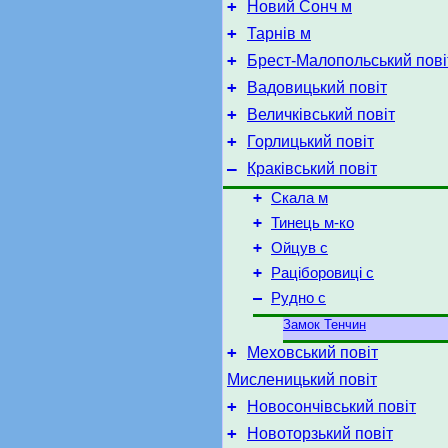
+
Новий Сонч м
+
Тарнів м
+
Брест-Малопольський пові
+
Вадовицький повіт
+
Величківський повіт
+
Горлицький повіт
–
Краківський повіт
+
Скала м
+
Тинець м-ко
+
Ойцув с
+
Раціборовиці с
–
Рудно с
Замок Тенчин
+
Меховський повіт
Мисленицький повіт
+
Новосончівський повіт
+
Новоторзький повіт