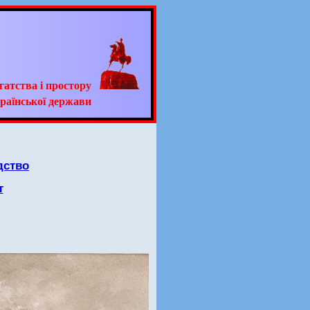
гатства і простору
раїнської держави
дство
т