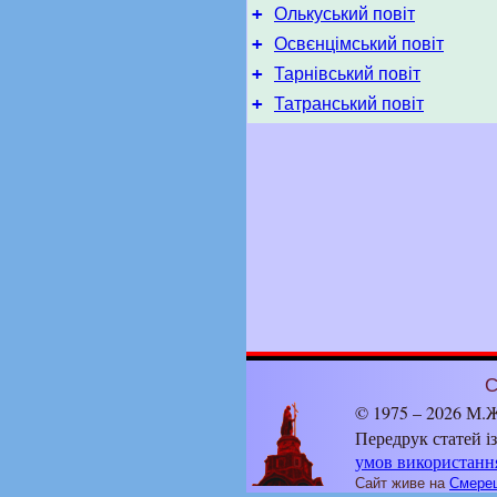
+
Олькуський повіт
+
Освєнцімський повіт
+
Тарнівський повіт
+
Татранський повіт
С
© 1975 – 2026 М.Ж
Передрук статей і
умов використанн
Сайт живе на
Смерец