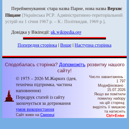
Верхнє
Перейменування: стара назва Парне, нова назва
Піщане
[Українська РСР. Адміністративно-територіальний
устрій на 1 січня 1967 р. – К.: Політвидав, 1969 р.]
.
Довідка у Вікіпедії:
uk.wikipedia.org
Попередня сторінка
|
Вище
|
Наступна сторінка
Сподобалась сторінка?
Допоможіть
розвитку нашого
сайту!
Число завантажень :
© 1975 – 2026 М.Жарких (ідея,
1 797
технічна підтримка, частина
Модифіковано :
наповнення)
15.07.2026
Якщо ви помітили
Передрук статей із сайту
помилку набору
заохочується за дотримання
на цiй сторiнцi,
видiлiть її мишкою
умов використання
та натисніть
Сайт живе на
Смереці
Ctrl+Enter
.