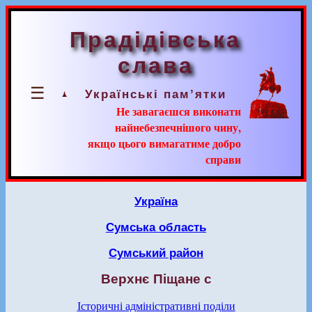
Прадідівська
слава
☰
Українські пам’ятки
Не завагаєшся виконати
найнебезпечнішого чину,
якщо цього вимагатиме добро
справи
Україна
Сумська область
Сумський район
Верхнє Піщане с
Історичні адміністративні поділи