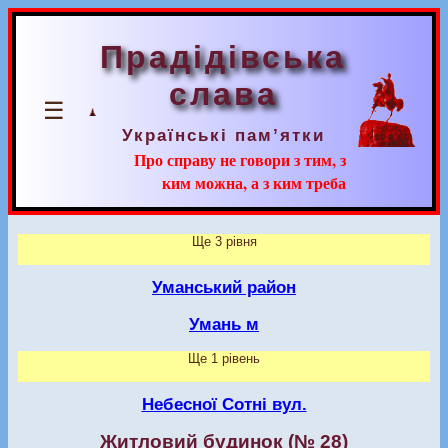
Прадідівська
слава
☰
Українські пам’ятки
Про справу не говори з тим, з
ким можна, а з ким треба
Ще 3 рівня
Уманський район
Умань м
Ще 1 рівень
Небесної Сотні вул.
Житловий будинок (№ 28)