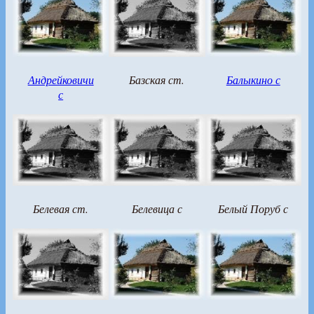
Андрейковичи
Базская ст.
Балыкино с
с
Белевая ст.
Белевица с
Белый Поруб с