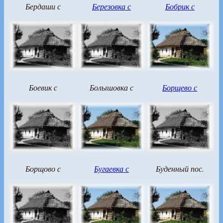
Бердаши с
Березовка с
Бобрик с
Боевик с
Болышовка с
Борщево с
Борщово с
Бугаевка с
Буденный пос.