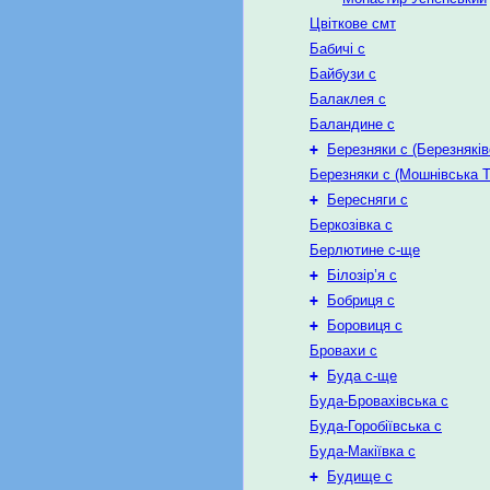
Цвіткове смт
Бабичі с
Байбузи с
Балаклея с
Баландине с
+
Березняки с (Березняків
Березняки с (Мошнівська Т
+
Бересняги с
Беркозівка с
Берлютине с-ще
+
Білозір’я с
+
Бобриця с
+
Боровиця с
Бровахи с
+
Буда с-ще
Буда-Бровахівська с
Буда-Горобіївська с
Буда-Макіївка с
+
Будище с