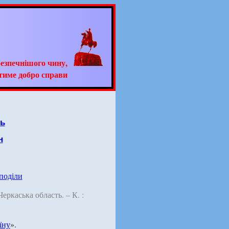
езпечнішого чину,
тиме добро справи
ть
н
 поділи
 Черкаська область. – К. :
їну
».