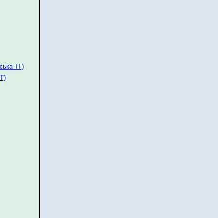
ська ТГ)
Г)