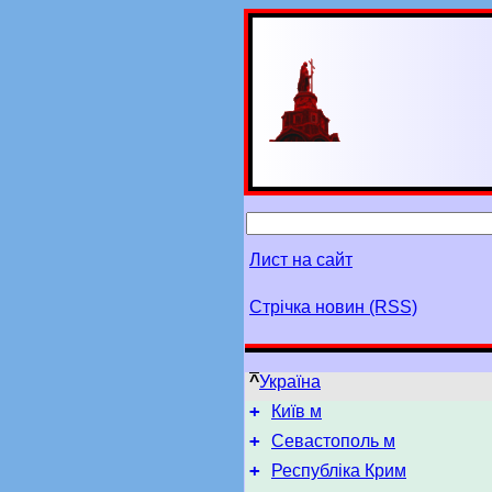
Лист на сайт
Стрічка новин (RSS)
^
Україна
+
Київ м
+
Севастополь м
+
Республіка Крим