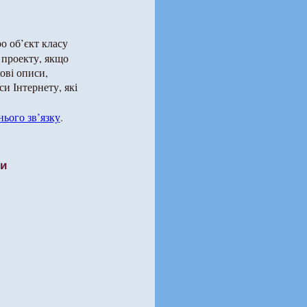
о об’єкт класу
 проекту, якщо
кові описи,
си Інтернету, які
ього зв’язку
.
ти