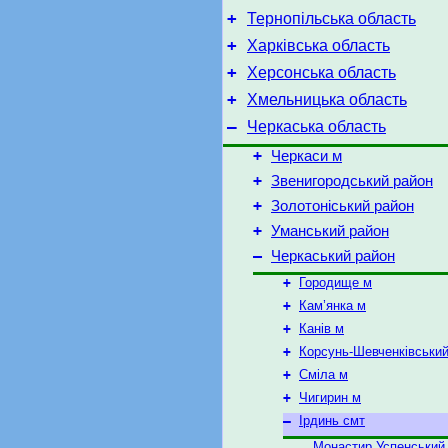
+
Тернопільська область
+
Харківська область
+
Херсонська область
+
Хмельницька область
–
Черкаська область
+
Черкаси м
+
Звенигородський район
+
Золотоніський район
+
Уманський район
–
Черкаський район
+
Городище м
+
Кам’янка м
+
Канів м
+
Корсунь-Шевченківськи
+
Сміла м
+
Чигирин м
–
Ірдинь смт
Монастир Успенський