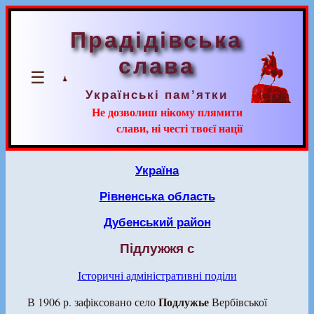
Прадідівська
слава
☰
Українські пам’ятки
Не дозволиш нікому плямити
слави, ні честі твоєї нації
Україна
Рівненська область
Дубенський район
Підлужжя с
Історичні адміністративні поділи
Подлужье
В 1906 р. зафіксовано село
Вербівської