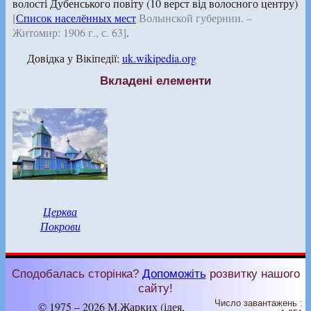
волості Дубенського повіту (10 верст від волосного центру)
[
Список населённых мест
Волынской губернии. –
Житомир: 1906 г., с. 63]
.
Довідка у Вікіпедії:
uk.wikipedia.org
Вкладені елементи
Церква
Покрови
Сподобалась сторінка?
Допоможіть
розвитку нашого
сайту!
Число завантажень :
© 1975 – 2026 М.Жарких (ідея,