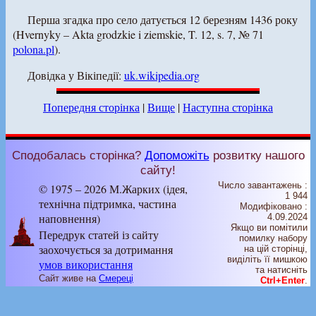
Перша згадка про село датується 12 березням 1436 року
(Hvernyky – Akta grodzkie i ziemskie, T. 12, s. 7, № 71
polona.pl
).
Довідка у Вікіпедії:
uk.wikipedia.org
Попередня сторінка
|
Вище
|
Наступна сторінка
Сподобалась сторінка?
Допоможіть
розвитку нашого
сайту!
Число завантажень :
© 1975 – 2026 М.Жарких (ідея,
1 944
технічна підтримка, частина
Модифіковано :
наповнення)
4.09.2024
Якщо ви помітили
Передрук статей із сайту
помилку набору
заохочується за дотримання
на цiй сторiнцi,
видiлiть її мишкою
умов використання
та натисніть
Сайт живе на
Смереці
Ctrl+Enter
.