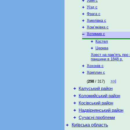
+
Узин с
+
Уїзд с
+
Фрага с
+
Хмелівка с
+
Хом’яківка с
–
Хотимир с
+
Костел
+
Церква
Хрест на пам’ять про
панщини в 1848 р.
+
Хохонів с
+
Хриплин с
>>|
(
298
/ 317)
+
Калуський район
+
Коломийський район
+
Косівський район
+
Надвірнянський район
+
Сучасні проблеми
+
Київська область