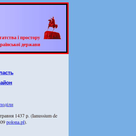
гатства і простору
раїнської держави
ласть
район
 поділи
травня 1437 р. (Ianussium de
 209
polona.pl
).