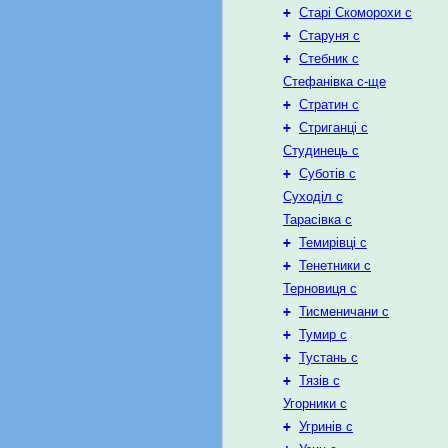
+
Старі Скоморохи с
+
Старуня с
+
Стебник с
Стефанівка с-ще
+
Стратин с
+
Стриганці с
Студинець с
+
Суботів с
Суходіл с
Тарасівка с
+
Темирівці с
+
Тенетники с
Терновиця с
+
Тисменичани с
+
Тумир с
+
Тустань с
+
Тязів с
Угорники с
+
Угринів с