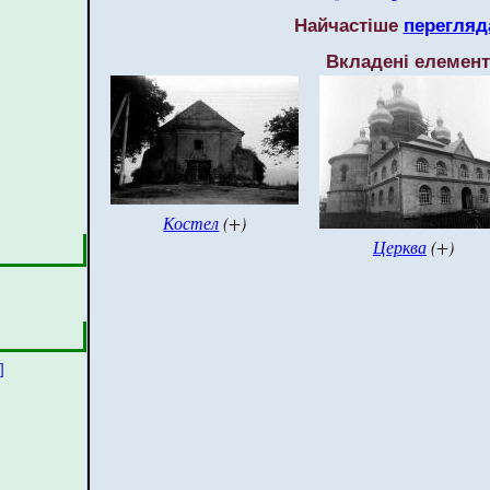
Найчастіше
перегляд
Вкладені елемен
Костел
(+)
Церква
(+)
]