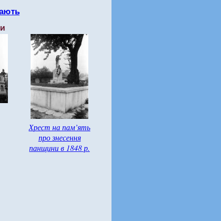
ають
ти
Хрест на пам’ять
про знесення
панщини в 1848 р.