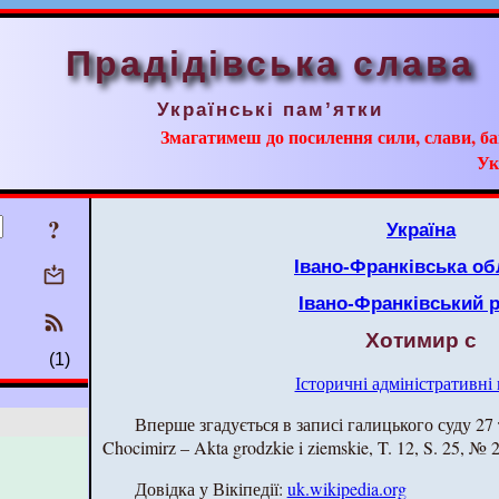
Прадідівська слава
Українські пам’ятки
Змагатимеш до посилення сили, слави, ба
Ук
?
Україна
Івано-Франківська об
Івано-Франківський 
Хотимир с
(1)
Історичні адміністративні
Вперше згадується в записі галицького суду 27 
Chocimirz – Akta grodzkie i ziemskie, T. 12, S. 25, №
Довідка у Вікіпедії:
uk.wikipedia.org