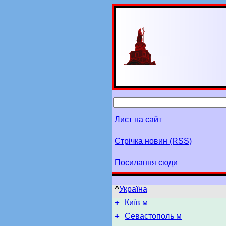
Лист на сайт
Стрічка новин (RSS)
Посилання сюди
^
Україна
+
Київ м
+
Севастополь м