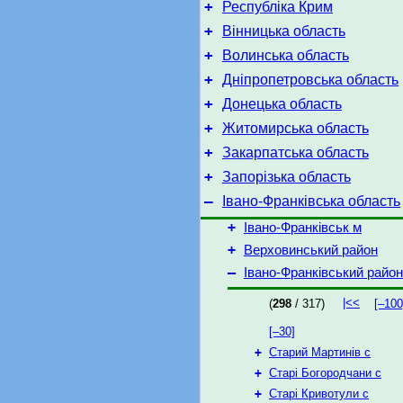
+
Республіка Крим
+
Вінницька область
+
Волинська область
+
Дніпропетровська область
+
Донецька область
+
Житомирська область
+
Закарпатська область
+
Запорізька область
–
Івано-Франківська область
+
Івано-Франківськ м
+
Верховинський район
–
Івано-Франківський район
|<<
(
298
/ 317)
[–100
[–30]
+
Старий Мартинів с
+
Старі Богородчани с
+
Старі Кривотули с