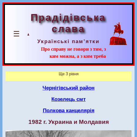
Прадідівська
слава
☰
Українські пам’ятки
Про справу не говори з тим, з
ким можна, а з ким треба
Ще 3 рівня
Чернігівський район
Козелець смт
Полкова канцелярія
1982 г. Украина и Молдавия