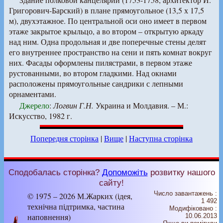
Григорович-Барский) в плане прямоугольное (13,5 х 17,5
м), двухэтажное. По центральной оси оно имеет в первом
этаже закрытое крыльцо, а во втором – открытую аркаду
над ним. Одна продольная и две поперечные стены делят
его внутреннее пространство на сени и пять комнат вокруг
них. Фасады оформлены пилястрами, в первом этаже
рустованными, во втором гладкими. Над окнами
расположены прямоугольные сандрики с лепными
орнаментами.
Джерело
:
Логвин Г.Н.
Украина и Молдавия. – М.:
Искусство, 1982 г.
Попередня сторінка
|
Вище
|
Наступна сторінка
Сподобалась сторінка?
Допоможіть
розвитку нашого
сайту!
Число завантажень :
© 1975 – 2026 М.Жарких (ідея,
1 492
технічна підтримка, частина
Модифіковано :
наповнення)
10.06.2013