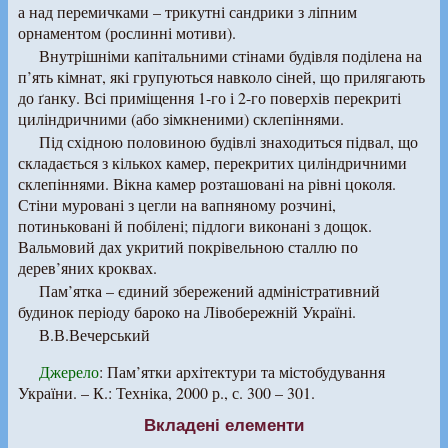
а над перемичками – трикутні сандрики з ліпним
орнаментом (рослинні мотиви).
Внутрішніми капітальними стінами будівля поділена на
п’ять кімнат, які групуються навколо сіней, що прилягають
до ґанку. Всі приміщення 1-го і 2-го поверхів перекриті
циліндричними (або зімкненими) склепіннями.
Під східною половиною будівлі знаходиться підвал, що
складається з кількох камер, перекритих циліндричними
склепіннями. Вікна камер розташовані на рівні цоколя.
Стіни муровані з цегли на вапняному розчині,
потиньковані й побілені; підлоги виконані з дощок.
Вальмовий дах укритий покрівельною сталлю по
дерев’яних кроквах.
Пам’ятка – єдиний збережений адміністративний
будинок періоду бароко на Лівобережній Україні.
В.В.Вечерський
Джерело
: Пам’ятки архітектури та містобудування
України. – К.: Техніка, 2000 р., с. 300 – 301.
Вкладені елементи