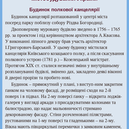
Будинок полкової канцелярії
Будинок канцелярії розташований у центрі міста
посеред парку поблизу собору Різдва Богородиці.
Двоповерхову муровану будівлю зведено в 1756 – 1765
рр. за проектом і під керівництвом архітектора А.Квасова.
У виконанні ліпного декору брав участь архітектор
І.Григорович-Барський. У цьому будинку містилася
канцелярія Київського козацького полку, а після скасування
полкового устрою (1781 р.) – Козелецький магістрат.
Протягом XIX ст. сталися незначні зміни у внутрішньому
розплануванні будівлі, змінено дах, закладено деякі віконні
й дверні прорізи та пробито нові.
Будинок – прямокутний у плані, з виступ-ним закритим
ґанком на чоловому фасаді, де розміщені сходи на 2-й
поверх і в підвал. На 2-му поверсі ґанку – відкрита лоджія-
галерея у вигляді аркади з присадкуватими колонами та
балюстрадою, що надає мальовничості стримано
декорованому фасаду. Стіни розчленовані пілястрами,
рустованими на 1-му поверсі та гладенькими – на 2-му.
Вікна мають півциркульні перемички з замковим каменем,