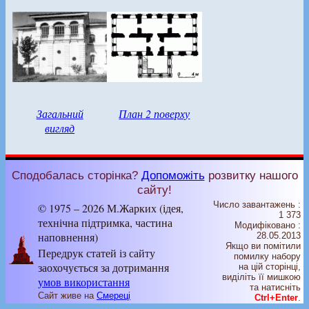
Загальний
План 2 поверху
вигляд
Сподобалась сторінка?
Допоможіть
розвитку нашого
сайту!
Число завантажень :
© 1975 – 2026 М.Жарких (ідея,
1 373
технічна підтримка, частина
Модифіковано :
наповнення)
28.05.2013
Якщо ви помітили
Передрук статей із сайту
помилку набору
заохочується за дотримання
на цiй сторiнцi,
видiлiть її мишкою
умов використання
та натисніть
Сайт живе на
Смереці
Ctrl+Enter
.