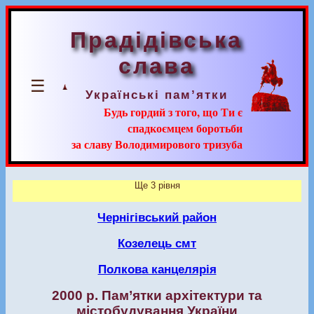
Прадідівська
слава
☰
Українські пам’ятки
Будь гордий з того, що Ти є
спадкоємцем боротьби
за славу Володимирового тризуба
Ще 3 рівня
Чернігівський район
Козелець смт
Полкова канцелярія
2000 р. Пам’ятки архітектури та
містобудування України