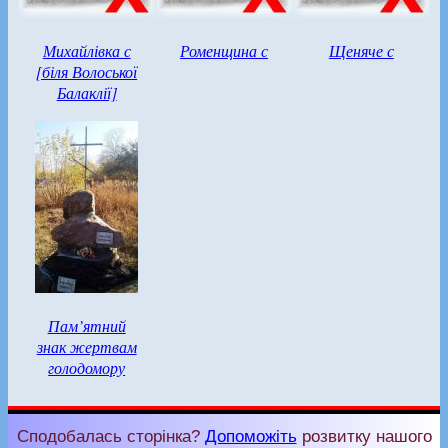
Михайлівка с
Роменщина с
Щеняче с
[біля Волоської
Балаклії]
Пам’ятний
знак жертвам
голодомору
Сподобалась сторінка?
Допоможіть
розвитку нашого