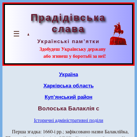
Прадідівська
слава
☰
Українські пам’ятки
Здобудеш Українську державу
або згинеш у боротьбі за неї!
Україна
Харківська область
Куп’янський район
Волоська Балаклія с
Історичні адміністративні поділи
Перша згадка: 1660-і рр.; зафіксовано назви Балаклійка,