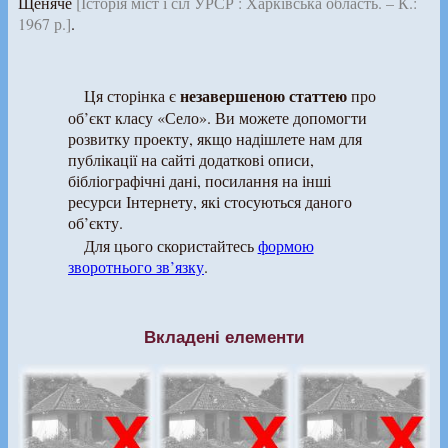
Щеняче
[Історія міст і сіл УРСР : Харківська область. – К.:
1967 р.]
.
незавершеною статтею
Ця сторінка є
про
об’єкт класу «Село». Ви можете допомогти
розвитку проекту, якщо надішлете нам для
публікації на сайті додаткові описи,
бібліографічні дані, посилання на інші
ресурси Інтернету, які стосуються даного
об’єкту.
Для цього скористайтесь
формою
зворотнього зв’язку
.
Вкладені елементи