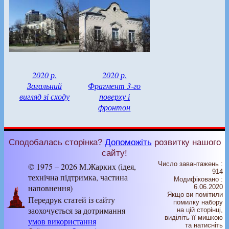
2020 р.
2020 р.
Загальний
Фрагмент 3-го
вигляд зі сходу
поверху і
фронтон
Сподобалась сторінка?
Допоможіть
розвитку нашого
сайту!
Число завантажень :
© 1975 – 2026 М.Жарких (ідея,
914
технічна підтримка, частина
Модифіковано :
наповнення)
6.06.2020
Якщо ви помітили
Передрук статей із сайту
помилку набору
заохочується за дотримання
на цiй сторiнцi,
видiлiть її мишкою
умов використання
та натисніть