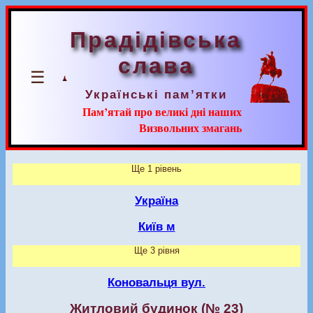
Прадідівська
слава
☰
Українські пам’ятки
Пам’ятай про великі дні наших
Визвольних змагань
Ще 1 рівень
Україна
Київ м
Ще 3 рівня
Коновальця вул.
Житловий будинок (№ 23)