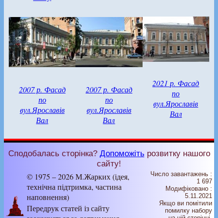
2021 р. Фасад
2007 р. Фасад
2007 р. Фасад
по
по
по
вул.Ярославів
вул.Ярославів
вул.Ярославів
Вал
Вал
Вал
Сподобалась сторінка?
Допоможіть
розвитку нашого
сайту!
Число завантажень :
© 1975 – 2026 М.Жарких (ідея,
1 697
технічна підтримка, частина
Модифіковано :
наповнення)
5.11.2021
Якщо ви помітили
Передрук статей із сайту
помилку набору
на цiй сторiнцi,