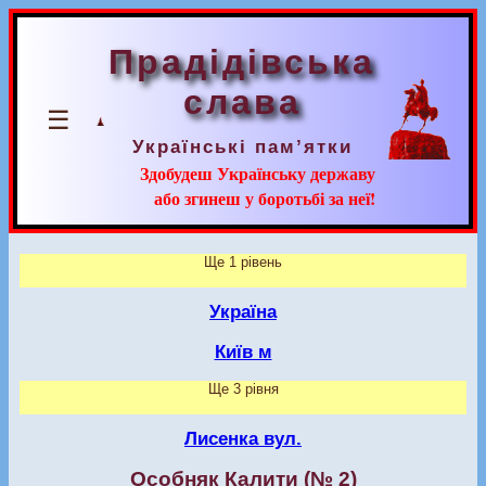
Прадідівська
слава
☰
Українські пам’ятки
Здобудеш Українську державу
або згинеш у боротьбі за неї!
Ще 1 рівень
Україна
Київ м
Ще 3 рівня
Лисенка вул.
Особняк Калити (№ 2)