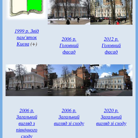
1999 р. Звід
пам’яток
2006 р.
2012 р.
Києва
(+)
Головний
Головний
фасад
фасад
2006 р.
2006 р.
2020 р.
Загальний
Загальний
Загальний
вигляд з
вигляд зі сходу
вигляд зі сходу
північного
сходу