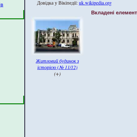
Довідка у Вікіпедії:
uk.wikipedia.org
ів
Вкладені елемен
Житловий будинок з
історією (№ 11/12)
(+)