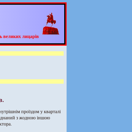
ь великих лицарів
в.
нутрішнім проїздом у кварталі
’єднаний з жодною іншою
ктора.