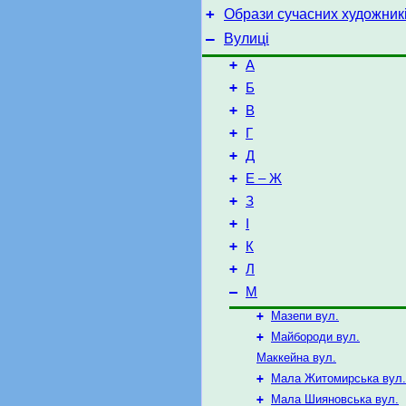
+
Образи сучасних художник
–
Вулиці
+
А
+
Б
+
В
+
Г
+
Д
+
Е – Ж
+
З
+
І
+
К
+
Л
–
М
+
Мазепи вул.
+
Майбороди вул.
Маккейна вул.
+
Мала Житомирська вул.
+
Мала Шияновська вул.