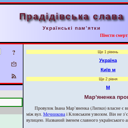
Прадідівська слава
Українські пам’ятки
Пімсти смерт
?
Ще 1 рівень
Україна
Київ м
Ще 2 рівня
М
Мар’яненка про
Провулок Івана Мар’яненка (Липки) власне є в
між вул.
Мечникова
і Кловським узвозом. Він не з
вулицею. Названий іменем славного українського а