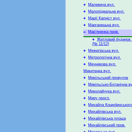
+
Малевича вул.
+
Малопідвальна вул.
+
Марії Капніст вул.
+
Марганецька вул.
–
Мар’яненка пров.
+
Житловий будинок з
(№ 11/12)
+
Межигірська вул.
+
Метрологічна вул.
+
Мечникова вул.
Микитенка вул.
+
Микільський провулок
+
Микільсько-Ботанічна в
+
Миколайчука вул.
+
Миру просп.
+
Михайла Коцюбинського
+
Михайлівська вул.
+
Михайлівська площа
+
Михайлівський пров.
+
Мостицька вул.