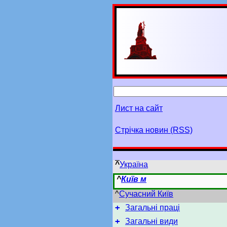
Лист на сайт
Стрічка новин (RSS)
^
Україна
^
Київ м
^
Сучасний Київ
+
Загальні праці
+
Загальні види