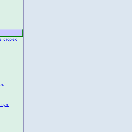
 історією
ул.
 вул.