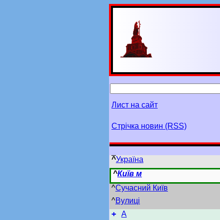
Лист на сайт
Стрічка новин (RSS)
^
Україна
^
Київ м
^
Сучасний Київ
^
Вулиці
+
А