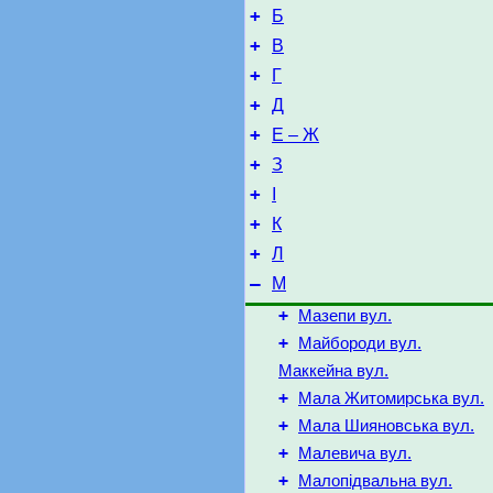
+
Б
+
В
+
Г
+
Д
+
Е – Ж
+
З
+
І
+
К
+
Л
–
М
+
Мазепи вул.
+
Майбороди вул.
Маккейна вул.
+
Мала Житомирська вул.
+
Мала Шияновська вул.
+
Малевича вул.
+
Малопідвальна вул.