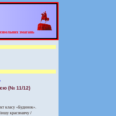
извольних змагань
.
єю (№ 11/12)
єкт класу «Будинок».
 іншу краєзнавчу /