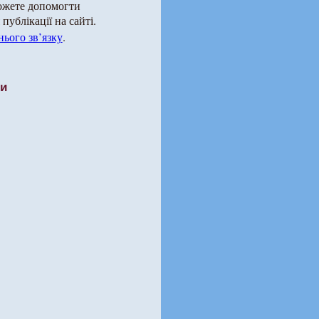
можете допомогти
публікації на сайті.
ього зв’язку
.
ти