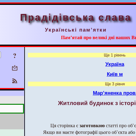
Прадідівська слава
Українські пам’ятки
Пам’ятай про великі дні наших В
?
Ще 1 рівень
Україна
Київ м
Ще 3 рівня
Мар’яненка пров
Житловий будинок з історі
заготовкою
Ця сторінка є
статті про об’
Якщо ви маєте фотографії цього об’єкта або