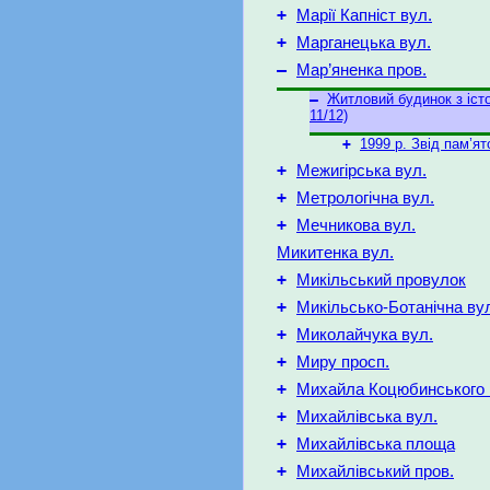
+
Марії Капніст вул.
+
Марганецька вул.
–
Мар’яненка пров.
–
Житловий будинок з іст
11/12)
+
1999 р. Звід пам’ят
+
Межигірська вул.
+
Метрологічна вул.
+
Мечникова вул.
Микитенка вул.
+
Микільський провулок
+
Микільсько-Ботанічна ву
+
Миколайчука вул.
+
Миру просп.
+
Михайла Коцюбинського 
+
Михайлівська вул.
+
Михайлівська площа
+
Михайлівський пров.