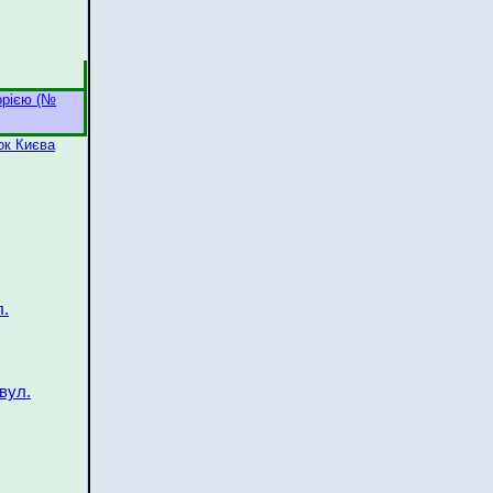
орією (№
ок Києва
л.
вул.