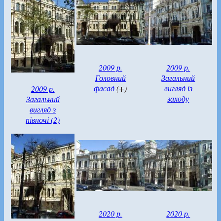
2009 р.
2009 р.
Головний
Загальний
фасад
(+)
вигляд із
2009 р.
заходу
Загальний
вигляд з
півночі (2)
2020 р.
2020 р.