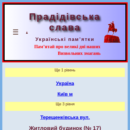
Прадідівська
слава
☰
Українські пам’ятки
Пам’ятай про великі дні наших
Визвольних змагань
Ще 1 рівень
Україна
Київ м
Ще 3 рівня
Терещенківська вул.
Житловий будинок (№ 17)