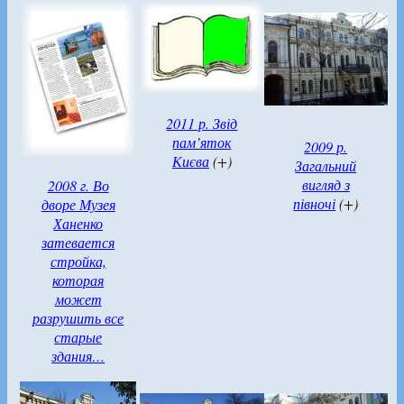
2011 р. Звід
пам’яток
2009 р.
Києва
(+)
Загальний
вигляд з
2008 г. Во
півночі
(+)
дворе Музея
Ханенко
затевается
стройка,
которая
может
разрушить все
старые
здания…