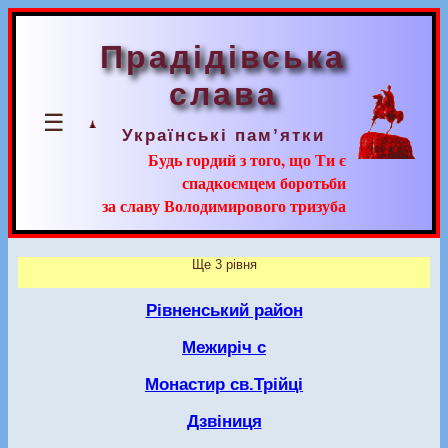
Прадідівська
слава
☰
Українські пам’ятки
Будь гордий з того, що Ти є
спадкоємцем боротьби
за славу Володимирового тризуба
Ще 3 рівня
Рівненський район
Межиріч с
Монастир св.Трійці
Дзвіниця