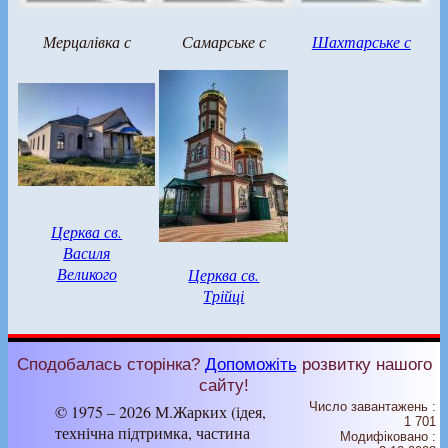
Мерцалівка с
Самарське с
Шахтарське с
Церква св.
Василя
Великого
Церква св.
Трійці
Сподобалась сторінка?
Допоможіть
розвитку нашого
сайту!
Число завантажень :
© 1975 – 2026 М.Жарких (ідея,
1 701
технічна підтримка, частина
Модифіковано :