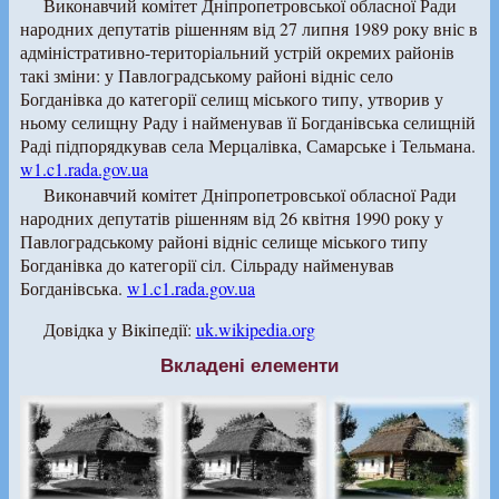
Виконавчий комітет Дніпропетровської обласної Ради
народних депутатів рішенням від 27 липня 1989 року вніс в
адміністративно-територіальний устрій окремих районів
такі зміни: у Павлоградському районі відніс село
Богданівка до категорії селищ міського типу, утворив у
ньому селищну Раду і найменував її Богданівська селищній
Раді підпорядкував села Мерцалівка, Самарське і Тельмана.
w1.c1.rada.gov.ua
Виконавчий комітет Дніпропетровської обласної Ради
народних депутатів рішенням від 26 квітня 1990 року у
Павлоградському районі відніс селище міського типу
Богданівка до категорії сіл. Сільраду найменував
Богданівська.
w1.c1.rada.gov.ua
Довідка у Вікіпедії:
uk.wikipedia.org
Вкладені елементи