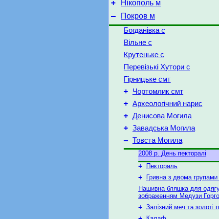
+
Нікополь м
–
Покров м
Богданівка с
Вільне с
Крутеньке с
Перевізькі Хутори с
Гірницьке смт
+
Чортомлик смт
+
Археологічний нарис
+
Денисова Могила
+
Завадська Могила
–
Товста Могила
2008 р. День пекторалі
+
Пектораль
+
Гривна з двома групами 
Нашивна бляшка для одягу
зображенням Медузи Горг
+
Залізний меч та золоті п
+
Калаф