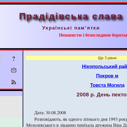
Прадідівська слава
Українські пам’ятки
Ненавистю і безоглядною борот
?
Ще 3 рівня
Нікопольський ра
Покров м
Товста Могила
2008 р. День пекто
Дата: 30.08.2008
Розповідають, як одного літнього дня 1993 рок
Мозолевського в лікарню приїхала дружина Віра 