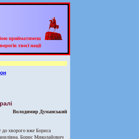
ьбою прийматимеш
ворогів твоєї нації
йон
ралі
Володимир Думанський
у до хворого вже Бориса
Данилівна. Борис Миколайович