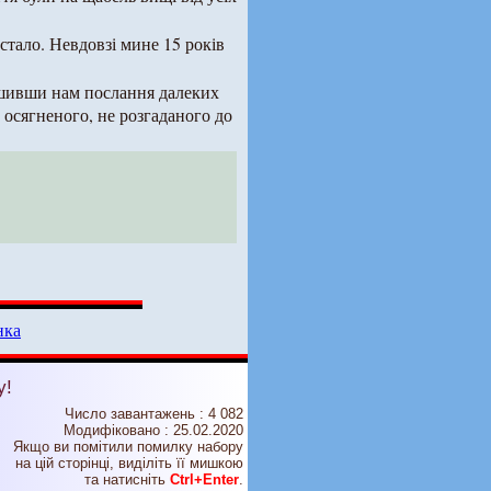
стало. Невдовзі мине 15 років
ишивши нам послання далеких
е осягненого, не розгаданого до
нка
у!
Число завантажень : 4 082
Модифіковано :
25.02.2020
Якщо ви помітили помилку набору
на цiй сторiнцi, видiлiть її мишкою
та натисніть
Ctrl+Enter
.