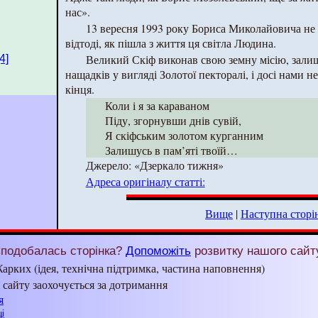
нас».
13 вересня 1993 року Бориса Миколайовича не 
відтоді, як пішла з життя ця світла Людина.
Великий Скіф виконав свою земну місію, зал
[4]
нащадків у вигляді Золотої пекторалі, і досі нами н
кінця.
Коли і я за караваном
Піду, згорнувши днів сувій,
Я скіфським золотом курганним
Залишусь в пам’яті твоїй…
Джерело: «Дзеркало тижня»
Адреса оригіналу статті:
Вище
|
Наступна сторі
подобалась сторінка?
Допоможіть
розвитку нашого сайт
арких (ідея, технічна підтримка, частина наповнення)
з сайту заохочується за дотримання
я
і