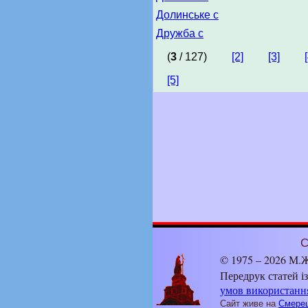
Долинське с
Дружба с
(
3
/ 127)
[2]
[3]
[5]
С
© 1975 – 2026 М.Ж
Передрук статей і
умов використанн
Сайт живе на
Смерец