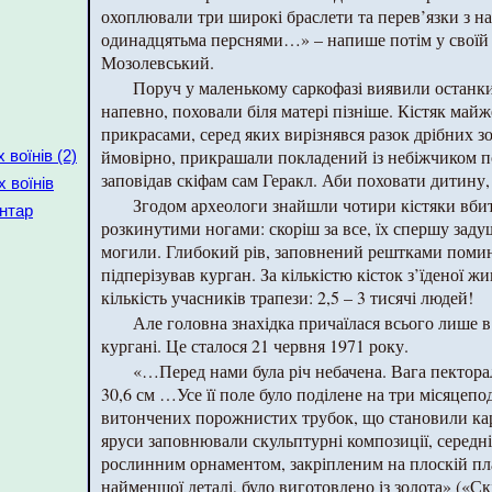
охоплювали три широкі браслети та перев’язки з на
одинадцятьма перснями…» – напише потім у своїй 
Мозолевський.
Поруч у маленькому саркофазі виявили останки
напевно, поховали біля матері пізніше. Кістяк май
прикрасами, серед яких вирізнявся разок дрібних з
ймовірно, прикрашали покладений із небіжчиком по
воїнів (2)
заповідав скіфам сам Геракл. Аби поховати дитину,
 воїнів
Згодом археологи знайшли чотири кістяки вбит
нтар
розкинутими ногами: скоріш за все, їх спершу заду
могили. Глибокий рів, заповнений рештками помин
підперізував курган. За кількістю кісток з’їденої 
кількість учасників трапези: 2,5 – 3 тисячі людей!
Але головна знахідка причаїлася всього лише в
кургані. Це сталося 21 червня 1971 року.
«…Перед нами була річ небачена. Вага пекторал
30,6 см …Усе її поле було поділене на три місяцепо
витончених порожнистих трубок, що становили кар
яруси заповнювали скульптурні композиції, серед
рослинним орнаментом, закріпленим на плоскій пла
найменшої деталі, було виготовлено із золота» («Ск