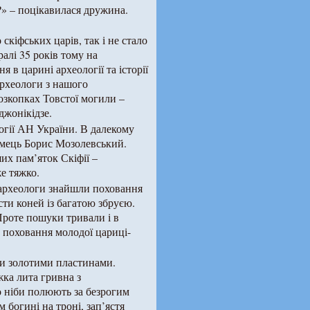
?» – поцікавилася дружина.
скіфських царів, так і не стало
алі 35 років тому на
 в царині археології та історії
археологи з нашого
озкопках Товстої могили –
джонікідзе.
огії АН України. В далекому
думець Борис Мозолевський.
их пам’яток Скіфії –
е тяжко.
м археологи знайшли поховання
сти коней із багатою збруєю.
роте пошуки тривали і в
е поховання молодої цариці-
ми золотими пластинами.
жка лита гривна з
о ніби полюють за безрогим
 богині на троні, зап’ястя