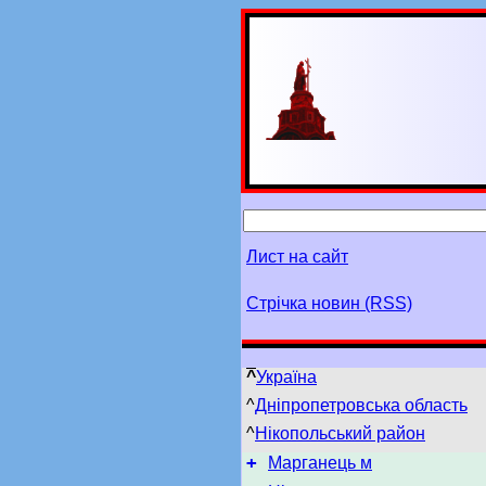
Лист на сайт
Стрічка новин (RSS)
^
Україна
^
Дніпропетровська область
^
Нікопольський район
+
Марганець м