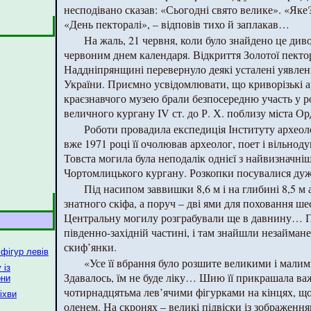
несподівано сказав: «Сьогодні свято велике». «Яке
«День пекторалі», – відповів тихо й заплакав…
На жаль, 21 червня, коли було знайдено це диво 
червоним днем календаря. Відкриття Золотої пектор
Наддніпрянщині перевернуло деякі усталені уявлення
України. Приємно усвідомлювати, що криворізькі 
краєзнавчого музею брали безпосередню участь у р
величного кургану ІV ст. до Р. Х. поблизу міста Ор
Роботи провадила експедиція Інституту археол
вже 1971 році її очолював археолог, поет і вільно
Товста могила була неподалік однієї з найвизначніш
Чортомлицького кургану. Розкопки посувалися дуж
Під насипом заввишки 8,6 м і на глибині 8,5 
знатного скіфа, а поруч – дві ями для поховання ше
Центральну могилу розграбували ще в давнину… П
південно-західній частині, і там знайшли незайман
скиф’янки.
фігур левів
«Усе її вбрання було розшите великими і мали
 із
Здавалось, їм не буде ліку… Шию її прикрашала ва
они
чотирнадцятьма лев’ячими фігурками на кінцях, щ
іхви
оленем. На скронях – великі підвіски із зображенням