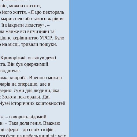
він, можна сказати,
го його життя. «Я цю пектораль
, марив нею або такого ж рівня
 її відкрити людству», –
ла майже всі вітчизняні та
одішнє керівництво УРСР. Було
 на місці, тривали пошуки.
 Криворіжжі, оглянув деякі
ста. Він був одержимий
 водночас.
тяжка хвороба. Вченого можна
ларів на операцію, але в
ізерної суми для людини, яка
є Золота пектораль). Дві
у Музеї історичних коштовностей
и», – говорить відомий
к. – Така доля генія. Вважаю
щі сфери – до своїх скіфів.
тя були на щабель вищі від усіх