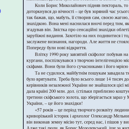
Коли Борис Миколайович підняв пектораль, то 
доторкнувся до вічності – це був зоряний час усьо
)
так бажав, що, мабуть, її створив сам, своєю жагою
знахідкою. Вона мені наснилася вночі перед тим, як
згадував він. Звістка про сенсаційні знахідки облеті
зарубіжні видання. Захотіло на них подивитися і т
заслужене визнання, нагороди. Але життя не стояло
Попереду були нові відкриття.
Влітку 1990 року завзятий скіфолог побував на
кургани, поспілкувався з творчою інтелігенцією мі
скіфами. Вони були його сучасниками і його мрією
Та не судилося, майбутнім пошукам завадила 
було врятувати. Треба було всього лише 14 тисяч до
керівників незалежної України не знайшлося цієї м
дала країні 200 млн. дол. (стільки приблизно кошту
третини скіфського золота, що зберігається зараз 
України, – це його знахідки!
«57 років – це період творчого розквіту людин
криворізький історик і археолог Олександр Мельни
він виконав земну місію тут, серед нас, і пішов у ви
Адже такі люди, як Борис Мозолевський, іще за жит