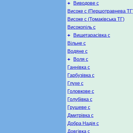
+
Виводове с
Високе с (Першотравнева ТГ
Високе с (Томаківська ТГ)
Високопіль с
+
Вищетарасівка с
Вільне с
Водяне с
+
Воля с
Ганнівка с
Гарбузівка с
Глухе с
Головкове с
Голубівка с
Грушеве с
Дмитрівка с
Добра Надія с
Довгівка с