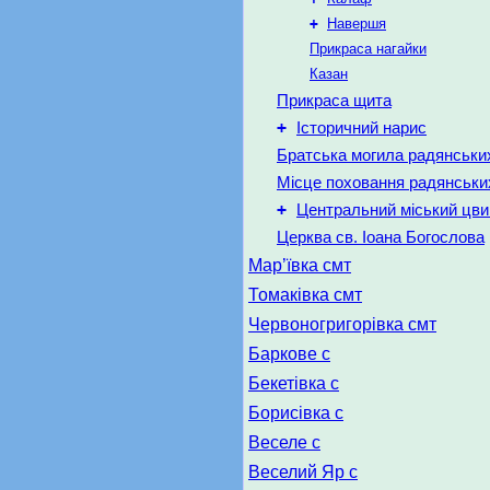
+
Навершя
Прикраса нагайки
Казан
Прикраса щита
+
Історичний нарис
Братська могила радянських 
Місце поховання радянських
+
Центральний міський цви
Церква св. Іоана Богослова
Мар’ївка смт
Томаківка смт
Червоногригорівка смт
Баркове с
Бекетівка с
Борисівка с
Веселе с
Веселий Яр с