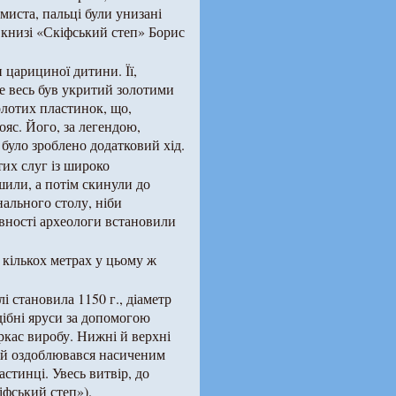
миста, пальці були унизані
книзі «Скіфський степ» Борис
 царициної дитини. Її,
же весь був укритий золотими
олотих пластинок, що,
яс. Його, за легендою,
 було зроблено додатковий хід.
их слуг із широко
шили, а потім скинули до
ального столу, ніби
живності археологи встановили
 кількох метрах у цьому ж
і становила 1150 г., діаметр
дібні яруси за допомогою
кас виробу. Нижні й верхні
ній оздоблювався насиченим
стинці. Увесь витвір, до
іфський степ»).