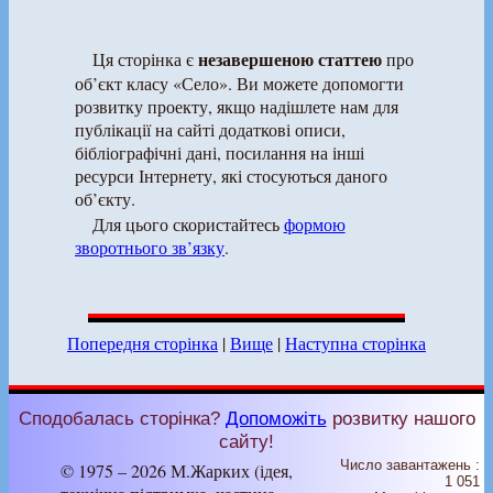
незавершеною статтею
Ця сторінка є
про
об’єкт класу «Село». Ви можете допомогти
розвитку проекту, якщо надішлете нам для
публікації на сайті додаткові описи,
бібліографічні дані, посилання на інші
ресурси Інтернету, які стосуються даного
об’єкту.
Для цього скористайтесь
формою
зворотнього зв’язку
.
Попередня сторінка
|
Вище
|
Наступна сторінка
Сподобалась сторінка?
Допоможіть
розвитку нашого
сайту!
Число завантажень :
© 1975 – 2026 М.Жарких (ідея,
1 051