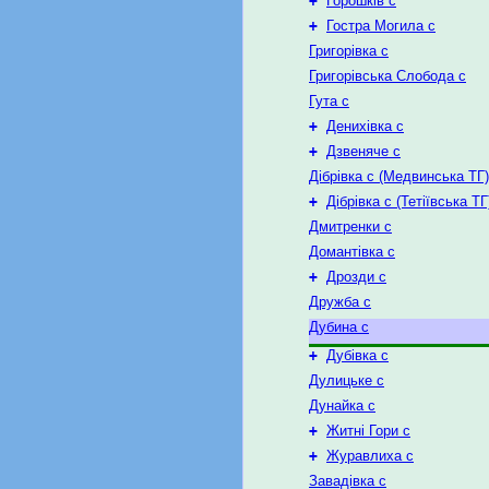
+
Горошків с
+
Гостра Могила с
Григорівка с
Григорівська Слобода с
Гута с
+
Денихівка с
+
Дзвеняче с
Дібрівка с (Медвинська ТГ)
+
Дібрівка с (Тетіївська ТГ
Дмитренки с
Домантівка с
+
Дрозди с
Дружба с
Дубина с
+
Дубівка с
Дулицьке с
Дунайка с
+
Житні Гори с
+
Журавлиха с
Завадівка с