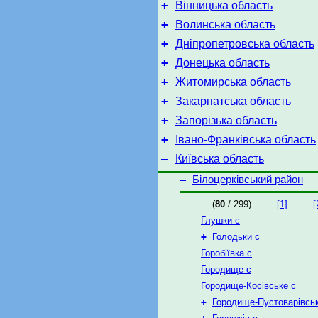
+
Вінницька область
+
Волинська область
+
Дніпропетровська область
+
Донецька область
+
Житомирська область
+
Закарпатська область
+
Запорізька область
+
Івано-Франківська область
–
Київська область
–
Білоцерківський район
(
80
/ 299)
[1]
[
Глушки с
+
Голодьки с
Горобіївка с
Городище с
Городище-Косівське с
+
Городище-Пустоварівськ