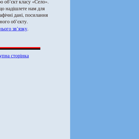
о об’єкт класу «Село».
що надішлете нам для
рафічні дані, посилання
ного об’єкту.
ього зв’язку
.
упна сторінка