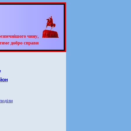
езпечнішого чину,
тиме добро справи
ь
йон
 поділи