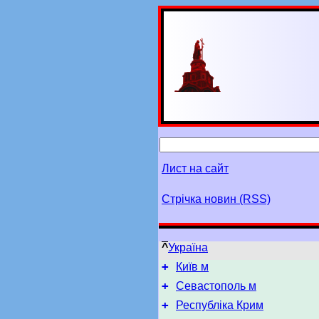
Лист на сайт
Стрічка новин (RSS)
^
Україна
+
Київ м
+
Севастополь м
+
Республіка Крим