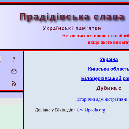
Прадідівська слава
Українські пам’ятки
Не завагаєшся виконати найнеб
якщо цього вимага
?
Україна
Київська област
Білоцерківський ра
Дубина с
Історичні адміністративні
Довідка у Вікіпедії:
uk.wikipedia.org