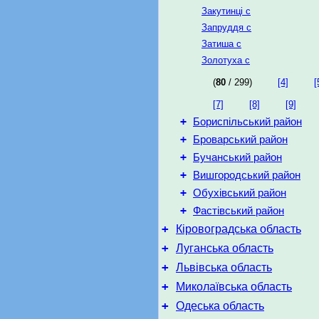
Закутинці с
Запруддя с
Затиша с
Золотуха с
(
80
/ 299)
[4]
[
[7]
[8]
[9]
+
Бориспільський район
+
Броварський район
+
Бучанський район
+
Вишгородський район
+
Обухівський район
+
Фастівський район
+
Кіровоградська область
+
Луганська область
+
Львівська область
+
Миколаївська область
+
Одеська область