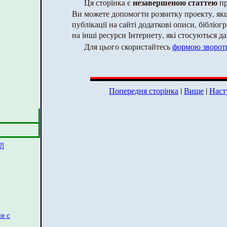
незавершеною статтею
Ця сторінка є
пр
Ви можете допомогти розвитку проекту, як
публікації на сайті додаткові описи, бібліог
на інші ресурси Інтернету, які стосуються да
Для цього скористайтесь
формою зворотн
Попередня сторінка
|
Вище
|
Наст
2]
е с