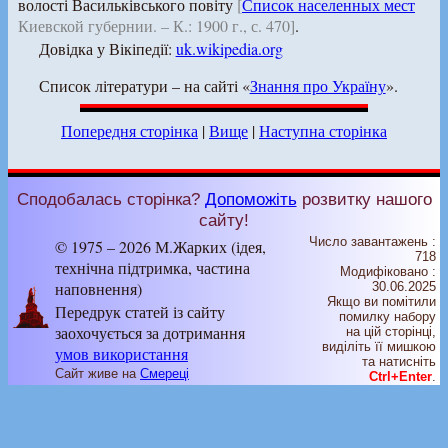
волості Васильківського повіту
[
Список населенных мест
Киевской губернии. – К.: 1900 г., с. 470]
.
Довідка у Вікіпедії:
uk.wikipedia.org
Список літератури – на сайті «
Знання про Україну
».
Попередня сторінка
|
Вище
|
Наступна сторінка
Сподобалась сторінка?
Допоможіть
розвитку нашого
сайту!
Число завантажень :
© 1975 – 2026 М.Жарких (ідея,
718
технічна підтримка, частина
Модифіковано :
наповнення)
30.06.2025
Якщо ви помітили
Передрук статей із сайту
помилку набору
заохочується за дотримання
на цiй сторiнцi,
видiлiть її мишкою
умов використання
та натисніть
Сайт живе на
Смереці
Ctrl+Enter
.