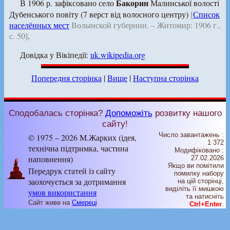
Бакорин
В 1906 р. зафіксовано село
Малинської волості
Дубенського повіту (7 верст від волосного центру)
[
Список
населённых мест
Волынской губернии. – Житомир: 1906 г.,
с. 50]
.
Довідка у Вікіпедії:
uk.wikipedia.org
Попередня сторінка
|
Вище
|
Наступна сторінка
Сподобалась сторінка?
Допоможіть
розвитку нашого
сайту!
Число завантажень :
© 1975 – 2026 М.Жарких (ідея,
1 372
технічна підтримка, частина
Модифіковано :
наповнення)
27.02.2026
Якщо ви помітили
Передрук статей із сайту
помилку набору
заохочується за дотримання
на цiй сторiнцi,
видiлiть її мишкою
умов використання
та натисніть
Сайт живе на
Смереці
Ctrl+Enter
.