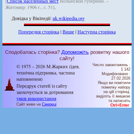
[
Список населённых мест
Волынской губернии. –
Житомир: 1906 г., с. 51]
.
Довідка у Вікіпедії:
uk.wikipedia.org
Попередня сторінка
|
Вище
|
Наступна сторінка
Сподобалась сторінка?
Допоможіть
розвитку нашого
сайту!
Число завантажень :
© 1975 – 2026 М.Жарких (ідея,
1 142
технічна підтримка, частина
Модифіковано :
наповнення)
27.02.2026
Якщо ви помітили
Передрук статей із сайту
помилку набору
заохочується за дотримання
на цiй сторiнцi,
видiлiть її мишкою
умов використання
та натисніть
Сайт живе на
Смереці
Ctrl+Enter
.