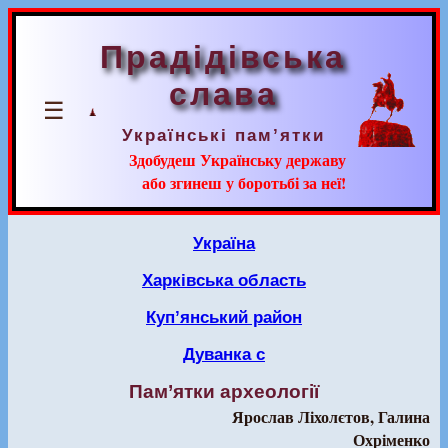
Прадідівська
слава
☰
Українські пам’ятки
Здобудеш Українську державу
або згинеш у боротьбі за неї!
Україна
Харківська область
Куп’янський район
Дуванка с
Пам’ятки археології
Ярослав Ліхолєтов, Галина
Охріменко