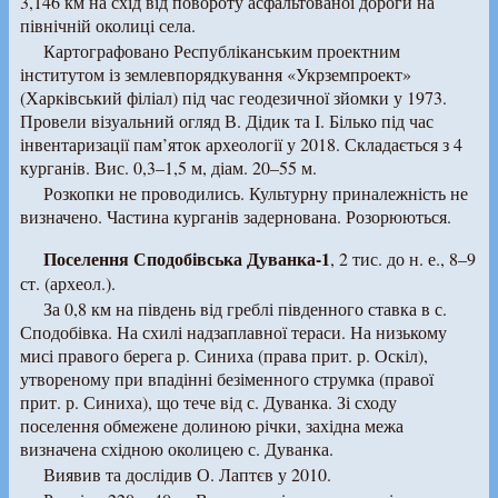
3,146 км на схід від повороту асфальтованої дороги на
північній околиці села.
Картографовано Республіканським проектним
інститутом із землевпорядкування «Укрземпроект»
(Харківський філіал) під час геодезичної зйомки у 1973.
Провели візуальний огляд В. Дідик та І. Білько під час
інвентаризації пам’яток археології у 2018. Складається з 4
курганів. Вис. 0,3–1,5 м, діам. 20–55 м.
Розкопки не проводились. Культурну приналежність не
визначено. Частина курганів задернована. Розорюються.
Поселення Сподобівська Дуванка-1
, 2 тис. до н. е., 8–9
ст. (археол.).
За 0,8 км на південь від греблі південного ставка в с.
Сподобівка. На схилі надзаплавної тераси. На низькому
мисі правого берега р. Синиха (права прит. р. Оскіл),
утвореному при впадінні безіменного струмка (правої
прит. р. Синиха), що тече від с. Дуванка. Зі сходу
поселення обмежене долиною річки, західна межа
визначена східною околицею с. Дуванка.
Виявив та дослідив О. Лаптєв у 2010.