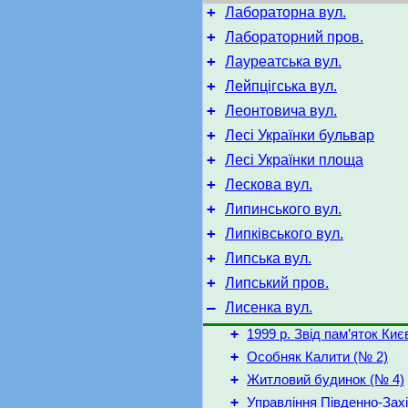
+
Лабораторна вул.
+
Лабораторний пров.
+
Лауреатська вул.
+
Лейпцігська вул.
+
Леонтовича вул.
+
Лесі Українки бульвар
+
Лесі Українки площа
+
Лескова вул.
+
Липинського вул.
+
Липківського вул.
+
Липська вул.
+
Липський пров.
–
Лисенка вул.
+
1999 р. Звід пам’яток Киє
+
Особняк Калити (№ 2)
+
Житловий будинок (№ 4)
+
Управління Південно-Захі