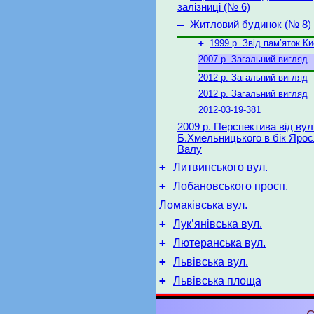
залізниці (№ 6)
–
Житловий будинок (№ 8)
+
1999 р. Звід пам’яток К
2007 р. Загальний вигляд
2012 р. Загальний вигляд
2012 р. Загальний вигляд
2012-03-19-381
2009 р. Перспектива від вул
Б.Хмельницького в бік Ярос
Валу
+
Литвинського вул.
+
Лобановського просп.
Ломаківська вул.
+
Лук’янівська вул.
+
Лютеранська вул.
+
Львівська вул.
+
Львівська площа