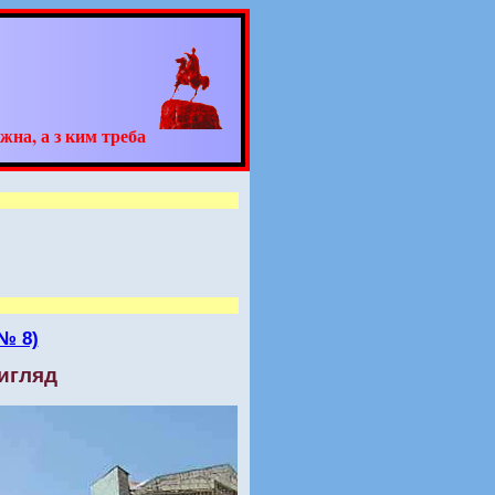
жна, а з ким треба
№ 8)
вигляд