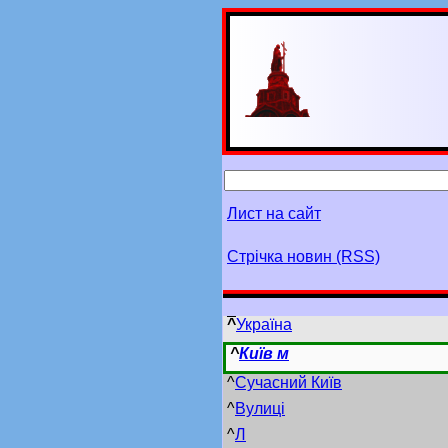
Лист на сайт
Стрічка новин (RSS)
^
Україна
^
Київ м
^
Сучасний Київ
^
Вулиці
^
Л