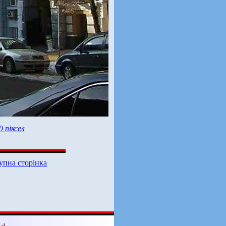
0 піксел
упна сторінка