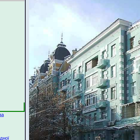
ва
дної