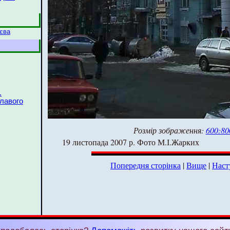
иєва
.
лавого
Розмір зображення:
600:80
19 листопада 2007 р. Фото М.І.Жарких
Попередня сторінка
|
Вище
|
Наст