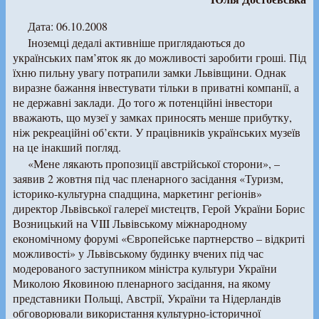
Дата: 06.10.2008
Іноземці дедалі активніше приглядаються до
українських пам’яток як до можливості заробити гроші. Під
їхню пильну увагу потрапили замки Львівщини. Однак
виразне бажання інвестувати тільки в приватні компанії, а
не державні заклади. До того ж потенційні інвестори
вважають, що музеї у замках приносять менше прибутку,
ніж рекреаційні об’єкти. У працівників українських музеїв
на це інакший погляд.
«Мене лякають пропозиції австрійської сторони», –
заявив 2 жовтня під час пленарного засідання «Туризм,
історико-культурна спадщина, маркетинг регіонів»
директор Львівської галереї мистецтв, Герой України Борис
Возницький на VIII Львівському міжнародному
економічному форумі «Європейське партнерство – відкриті
можливості» у Львівському будинку вчених під час
модерованого заступником міністра культури України
Миколою Яковиною пленарного засідання, на якому
представники Польщі, Австрії, України та Нідерландів
обговорювали використання культурно-історичної