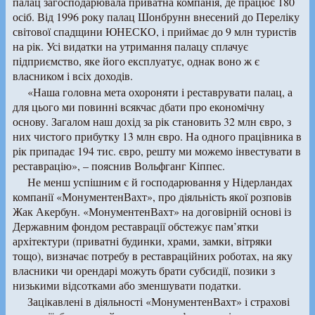
палац загосподарювала приватна компанія, де працює 180
осіб. Від 1996 року палац Шонбрунн внесений до Переліку
світової спадщини ЮНЕСКО, і приймає до 9 млн туристів
на рік. Усі видатки на утримання палацу сплачує
підприємство, яке його експлуатує, однак воно ж є
власником і всіх доходів.
«Наша головна мета охороняти і реставрувати палац, а
для цього ми повинні всякчас дбати про економічну
основу. Загалом наш дохід за рік становить 32 млн євро, з
них чистого прибутку 13 млн євро. На одного працівника в
рік припадає 194 тис. євро, решту ми можемо інвестувати в
реставрацію», – пояснив Вольфганг Кіппес.
Не менш успішним є й господарювання у Нідерландах
компанії «МонументенВахт», про діяльність якої розповів
Жак Акербун. «МонументенВахт» на договірній основі із
Державним фондом реставрації обстежує пам’ятки
архітектури (приватні будинки, храми, замки, вітряки
тощо), визначає потребу в реставраційних роботах, на яку
власники чи орендарі можуть брати субсидії, позики з
низькими відсотками або зменшувати податки.
Зацікавлені в діяльності «МонументенВахт» і страхові