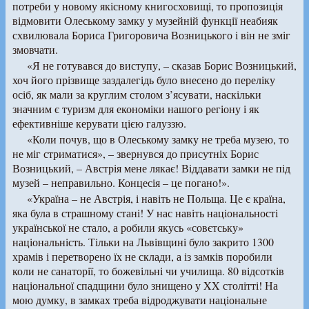
потреби у новому якісному книгосховищі, то пропозиція
відмовити Олеському замку у музейній функції неабияк
схвилювала Бориса Григоровича Возницького і він не зміг
змовчати.
«Я не готувався до виступу, – сказав Борис Возницький,
хоч його прізвище заздалегідь було внесено до переліку
осіб, як мали за круглим столом з’ясувати, наскільки
значним є туризм для економіки нашого регіону і як
ефективніше керувати цією галуззю.
«Коли почув, що в Олеському замку не треба музею, то
не міг стриматися», – звернувся до присутніх Борис
Возницький, – Австрія мене лякає! Віддавати замки не під
музей – неправильно. Концесія – це погано!».
«Україна – не Австрія, і навіть не Польща. Це є країна,
яка була в страшному стані! У нас навіть національності
української не стало, а робили якусь «совєтську»
національність. Тільки на Львівщині було закрито 1300
храмів і перетворено їх не склади, а із замків поробили
коли не санаторії, то божевільні чи училища. 80 відсотків
національної спадщини було знищено у XX столітті! На
мою думку, в замках треба відроджувати національне