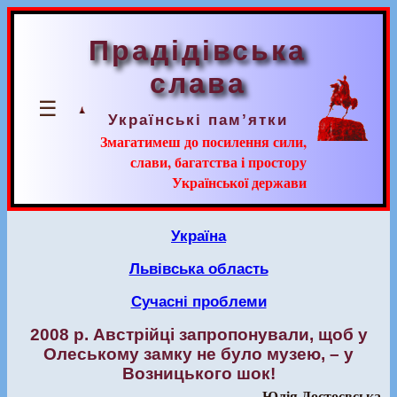
Прадідівська
слава
☰
Українські пам’ятки
Змагатимеш до посилення сили,
слави, багатства і простору
Української держави
Україна
Львівська область
Сучасні проблеми
2008 р. Австрійці запропонували, щоб у
Олеському замку не було музею, – у
Возницького шок!
Юлія Достоєвська