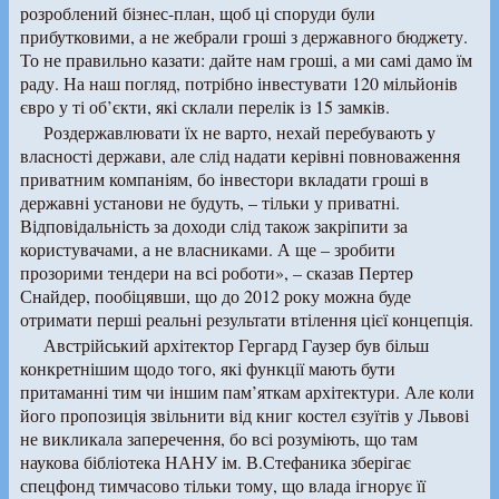
розроблений бізнес-план, щоб ці споруди були
прибутковими, а не жебрали гроші з державного бюджету.
То не правильно казати: дайте нам гроші, а ми самі дамо їм
раду. На наш погляд, потрібно інвестувати 120 мільйонів
євро у ті об’єкти, які склали перелік із 15 замків.
Роздержавлювати їх не варто, нехай перебувають у
власності держави, але слід надати керівні повноваження
приватним компаніям, бо інвестори вкладати гроші в
державні установи не будуть, – тільки у приватні.
Відповідальність за доходи слід також закріпити за
користувачами, а не власниками. А ще – зробити
прозорими тендери на всі роботи», – сказав Пертер
Снайдер, пообіцявши, що до 2012 року можна буде
отримати перші реальні результати втілення цієї концепція.
Австрійський архітектор Гергард Гаузер був більш
конкретнішим щодо того, які функції мають бути
притаманні тим чи іншим пам’яткам архітектури. Але коли
його пропозиція звільнити від книг костел єзуїтів у Львові
не викликала заперечення, бо всі розуміють, що там
наукова бібліотека НАНУ ім. В.Стефаника зберігає
спецфонд тимчасово тільки тому, що влада ігнорує її