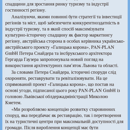
спадщини для зростання ринку туризму та індустрії
гостинності регіону.
Аналізуючи, якими повинні бути стратегії та інвестиції
регіонів та міст, щоб забезпечити конкурентноздатність в
індустрії туризму, та в який спосіб максимізувати
культурно-історичну спадщину як фактор маркетингу
регіону, австрійська сторона в особах керівника українсько-
австрійського проекту «Галицька корона», PAN-PLAN
GmbH Петера Снайдера та інсбрукського архітектора
Гергарда Гаузера запропонувала новий погляд на
використання архітектурних пам’яток Львова та області.
За словами Петера Снайдера, історичні споруди слід
охороняти, реставрувати та ревіталізовувати. На це
спрямований проект «Галицька корона», що постав на
основі угоди, підписаної цього року PAN-PLAN GmbH із
головою Львівської облдержадміністрації Миколою
Кметем.
«Ми розробляємо концепцію розвитку старовинних
споруд, яка передбачає як реставрацію, так і перетворення
їх на туристичні центри при максимальній доступності для
громади. Після вироблення концепції має бути