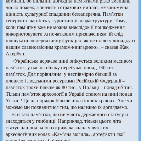
компанії, бо пильний догляд за пам’ятками різко зменшив
число пожеж, а значить і страхових виплат. «Економічна
цінність культурної спадщини беззаперечна. Пам’ятки
генерують вартість у туристичну інфраструктуру. Тому,
коли пам’ятку вже не можна внаслідок її пошкодження
використовувати за початковим призначенням, їй слід
підшукати альтернативну функцію, як це стало у випадку із
нашим славнозвісним храмом-книгарнею», – сказав Жак
Акербун.
«Українська держава нині опікується великим масивом
пам’яток: у нас на обліку перебуває понад 130 тис.
пам’яток. Для порівняння: у неспівмірно більшій за
площею і людськими ресурсами Російській Федерації –
пам’яток трохи більше як 80 тис., у Польщі – понад 65 тис.
Тільки пам’яток археології в Україні станом на нині понад
57 тис.! Це на порядок більше ніж в інших країнах. Але чи
можемо ми похвалитися тим, що належно їх доглядаємо.
Є й такі пам’ятки, що не мають державного статусу й
знаходяться у глибинці. Наприклад, тільки цього літа
статус національного отримала знана у вузьких
археологічних колах «Кам’яна могила», артефакти якої
старші за єгипетські піраміди!