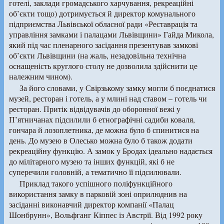
готелі, заклади громадського харчування, рекреаційні
об’єкти тощо) дотримується й директор комунального
підприємства Львівської обласної ради «Реставрація та
управління замками і палацами Львівщини» Гайда Микола,
який під час пленарного засідання презентував замкові
об’єкти Львівщини (на жаль, незадовільна технічна
оснащеність круглого столу не дозволила здійснити це
належним чином).
За його словами, у Свірзькому замку могли б поєднатися
музей, ресторан і готель, а у млині над ставом – готель чи
ресторан. Притік відвідувачів до оборонної вежі у
П’ятничанах підсилили б етнографічні садиби коваля,
гончара й лозоплетника, де можна було б спинитися на
день. До музею в Олесько можна було б також додати
рекреаційну функцію. А замок у Бродах ідеально надається
до мілітарного музею та інших функцій, які б не
суперечили головній, а тематично її підсилювали.
Приклад такого успішного поліфункційного
використання замку в парковій зоні оприлюднив на
засіданні виконавчий директор компанії «Палац
Шонбрунн», Вольфганг Кіппес із Австрії. Від 1992 року