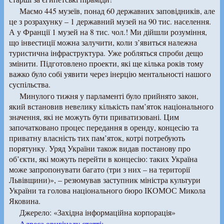
Маємо 445 музеїв, понад 60 державних заповідників, але
це з розрахунку – 1 державний музей на 90 тис. населення.
А у Франції 1 музей на 8 тис. чол.! Ми дійшли розуміння,
що інвестиції можна залучити, коли з’явиться належна
туристична інфраструктура. Уже робляться спроби дещо
змінити. Підготовлено проекти, які ще кілька років тому
важко було собі уявити через інерцію ментальності нашого
суспільства.
Минулого тижня у парламенті було прийнято закон,
який встановив невелику кількість пам’яток національного
значення, які не можуть бути приватизовані. Цим
започатковано процес передання в оренду, концесію та
приватну власність тих пам’яток, котрі потребують
порятунку. Уряд України також видав постанову про
об’єкти, які можуть перейти в концесію: таких Україна
може запропонувати багато (три з них – на території
Львівщини)», – резюмував заступник міністра культури
України та голова національного бюро ІКОМОС Микола
Яковина.
Джерело: «Західна інформаційна корпорація»
Адреса оригіналу статті: