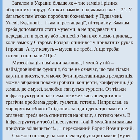
Загалом в України більше як 4 тис замків і різних
оборонних споруд. А таких замків, над якими є дах – 24. У
багатьох пам’ятках поробили божевільні: у Підкамені,
Уневі, Буданові… І там ні реставрації, ні туризму. Замкам
треба допомагати стати музеями, а не продавати чи
передавати в оренду або концесію (ми вже маємо приклад,
коли замок у Старому Роздолі опинився у приватних руках
і пропав. А тут кажуть – музеїв не треба. А що треба:
готелі, спортзали? Що?
Музеєфікація пам’ятки важлива, і музей у ній –
найвідповідніше функція, бо це не означає, що там тільки
картини висять, там може бути представницька резиденція,
можна зібрання поважні робити, концерти, конференції. До
замків, де є музеї, залюбки тягнуться туристи. От тільки
інфраструктури в нас нема: це вже якась анекдотично-
трагічна проблема доріг, туалетів, готелів. Наприклад, за
маршрутом «Золотої підкови» за один день три замки не
оглянеш, треба десь спинитися на нічліг, а готелю нема. В
інфраструктуру треба інвестувати, тоді й музейним замкам
прибуток збільшиться!», – переконаний Борис Возницький.
Схожого погляду на комплексну функцію замків (музеї,