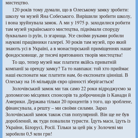
мистецтво.
120 років тому думали, що в Олеському замку зробити:
школу чи музей Яна Собеського. Вирішили зробити школу,
і вона зруйнувала замок. А ми у 1975 р. заходилися робити
там музей українського мистецтва, піднімали споруду
буквально із руїн, із згарища. Усе своїми руками робили
наукові працівники галереї. 30 років там музей, про який
знають усі в Україні, а в монастирський приміщеннях наше
фондосховище, де тисячі врятованих творів мистецтва!
То що, тепер музей має платити якійсь приватній
компанії за оренду замку? Та то навпаки: той хто приймає
наші експонати має платити нам, бо експонати цінніші. В
Олеську на 16 мільярдів євро цінності зберігається!
Золочівський замок ми так само 22 роки відроджуємо за
допомогою місцевих спонсорів та доброчинців із Канади й
Америки. Держава тільки 20 процентів з того, що зроблене,
фінансувала, а решту – ми своїми силами. Зараз
Золочівський замок також став популярний. Він ще не був
дороблений, як туди повалили туристи. Їдуть маси, їдуть із
України, Білорусі, Росії. Тільки за цей рік у Золочеві ми
заробили 0,5 млн грн!