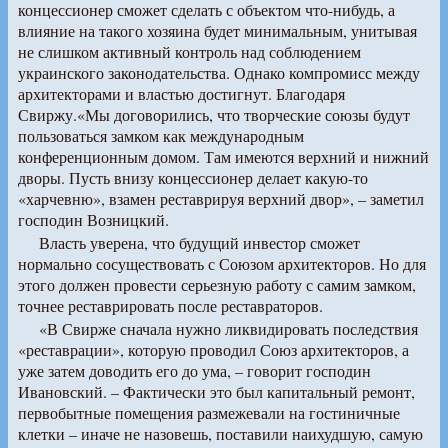
концессионер сможет сделать с объектом что-нибудь, а
влияние на такого хозяина будет минимальным, унитывая
не слишком активный контроль над соблюдением
украинского законодательства. Однако компромисс между
архитекторами и властью достигнут. Благодаря
Свиржу.«Мы договорились, что творческие союзы будут
пользоваться замком как международным
конференционным домом. Там имеются верхний и нижний
дворы. Пусть внизу концессионер делает какую-то
«харчевню», взамен реставрируя верхний двор», – заметил
господин Возницкий.
Власть уверена, что будущий инвестор сможет
нормально сосуществовать с Союзом архитекторов. Но для
этого должен провести серьезную работу с самим замком,
точнее реставрировать после реставраторов.
«В Свирже сначала нужно ликвидировать последствия
«реставрации», которую проводил Союз архитекторов, а
уже затем доводить его до ума, – говорит господин
Ивановский. – Фактически это был капитальный ремонт,
первобытные помещения размежевали на гостиничные
клетки – иначе не назовешь, поставили наихудшую, самую