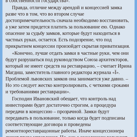
в собственности государства».
Правда, отличие между арендой и концессией замка
разве что в том, что во втором случае
достопримечательность сначала необходимо восстановить,
а уже затем придется платить за пользование ею. Однако
опасение за судьбу замков, которые будут находиться в
частных руках, остается. Есть подозрение, что под
прикрытием концессии произойдет скрытая приватизация.
«Конечно, лучше отдать замки в частные руки, чем они
будут разрушаться под руководством Союза архитекторов,
который не имеет средств на реставрацию, – считает Ирина
Магдиш, заместитель главного редактора журнала «Ї».
Проблемой львовских замков она занимается уже давно. –
Но это следует жестко контролировать, с четкими сроками
и требованиями реставрации».
Господин Ивановский обещает, что контроль над
инвесторами будет достаточно строгим, а процедура
передачи в концессию – прозрачной. Замки будут
передавать в пользование, только когда будет подписаны
соответствующие договора и проведены
ремонтнореставрацонные работы. Иначе концессионера
лишат права управления. Но, как с сожалением вздыхают