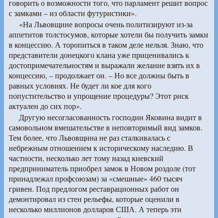
говорить о возможности того, что парламент решит вопрос
с замками – из области футуристики».
«На Львовщине вопросы очень политизируют из-за
аппетитов толстосумов, которые хотели бы получить замки
в концессию. А торопиться в таком деле нельзя. Знаю, что
представители донецкого клана уже приценивались к
достопримечательностям и выражали желание взять их в
концессию, – продолжает он. – Но все должны быть в
равных условиях. Не будет ли кое для кого
попустительство и упрощение процедуры? Этот риск
актуален до сих пор».
Другую несогласованность господин Яковина видит в
самовольном вмешательстве в неповторимый вид замков.
Тем более, что Львовщина не раз сталкивалась с
небрежным отношением к историческому наследию. В
частности, несколько лет тому назад киевский
предприниматель приобрел замок в Новом роздоле (тот
принадлежал профсоюзам) за «смешные» 460 тысяч
гривен. Под предлогом реставрационных работ он
демонтировал из стен рельефы, которые оценили в
несколько миллионов долларов США. А теперь эти