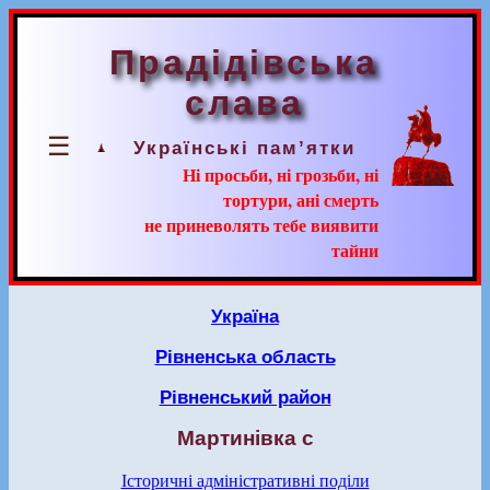
Прадідівська
слава
☰
Українські пам’ятки
Ні просьби, ні грозьби, ні
тортури, ані смерть
не приневолять тебе виявити
тайни
Україна
Рівненська область
Рівненський район
Мартинівка с
Історичні адміністративні поділи