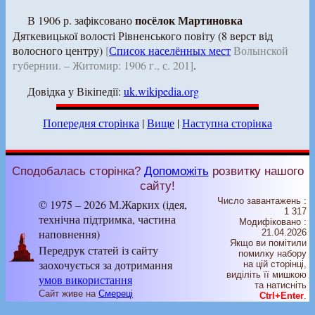
посёлок Мартиновка
В 1906 р. зафіксовано
Дяткевицької волості Рівненського повіту (8 верст від
волосного центру)
[
Список населённых мест
Волынской
губернии. – Житомир: 1906 г., с. 201]
.
Довідка у Вікіпедії:
uk.wikipedia.org
Попередня сторінка
|
Вище
|
Наступна сторінка
Сподобалась сторінка?
Допоможіть
розвитку нашого
сайту!
Число завантажень :
© 1975 – 2026 М.Жарких (ідея,
1 317
технічна підтримка, частина
Модифіковано :
наповнення)
21.04.2026
Якщо ви помітили
Передрук статей із сайту
помилку набору
заохочується за дотримання
на цiй сторiнцi,
видiлiть її мишкою
умов використання
та натисніть
Сайт живе на
Смереці
Ctrl+Enter
.