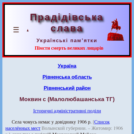
Прадідівська
слава
☰
Українські пам’ятки
Пімсти смерть великих лицарів
Україна
Рівненська область
Рівненський район
Моквин с (Малолюбашанська ТГ)
Історичні адміністративні поділи
Села чомусь немає у довіднику 1906 р.
[
Список
населённых мест
Волынской губернии. – Житомир: 1906