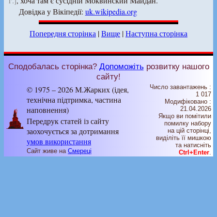
г.]
, хоча там є сусідній Моквинский Майдан.
Довідка у Вікіпедії:
uk.wikipedia.org
Попередня сторінка
|
Вище
|
Наступна сторінка
Сподобалась сторінка?
Допоможіть
розвитку нашого
сайту!
Число завантажень :
© 1975 – 2026 М.Жарких (ідея,
1 017
технічна підтримка, частина
Модифіковано :
наповнення)
21.04.2026
Якщо ви помітили
Передрук статей із сайту
помилку набору
заохочується за дотримання
на цiй сторiнцi,
видiлiть її мишкою
умов використання
та натисніть
Сайт живе на
Смереці
Ctrl+Enter
.