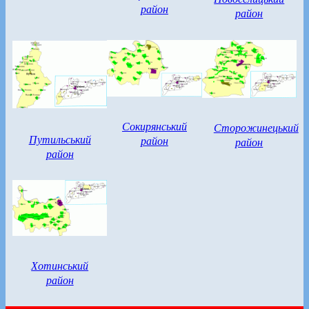
район
район
Сокирянський
Сторожинецький
Путильський
район
район
район
Хотинський
район