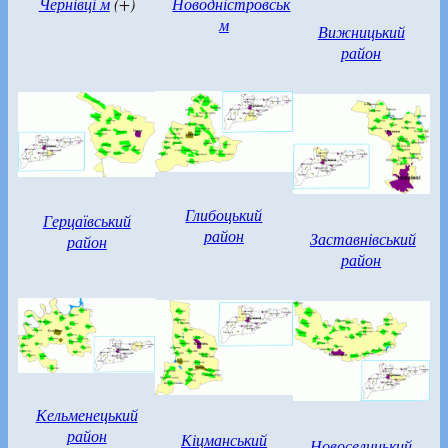
Чернівці м
(+)
Новодністровськ
м
Вижницький
район
Глибоцький
Герцаївський
район
Заставнівський
район
район
Кельменецький
район
Кіцманський
Новоселицький