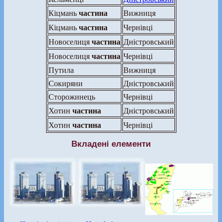
частина
Кіцмань
Вижниця
частина
Кіцмань
Чернівці
частина
Новоселиця
Дністровський
частина
Новоселиця
Чернівці
Путила
Вижниця
Сокиряни
Дністровський
Сторожинець
Чернівці
частина
Хотин
Дністровський
частина
Хотин
Чернівці
Вкладені елементи