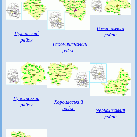
Романівський
Пулинський
район
район
Радомишльський
район
Ружинський
Хорошівський
район
район
Черняхівський
район