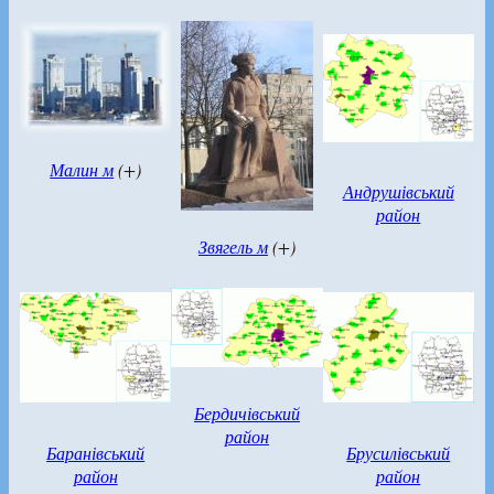
Малин м
(+)
Андрушівський
район
Звягель м
(+)
Бердичівський
район
Баранівський
Брусилівський
район
район