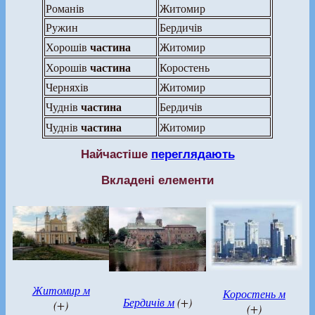
Романів
Житомир
Ружин
Бердичів
частина
Хорошів
Житомир
частина
Хорошів
Коростень
Черняхів
Житомир
частина
Чуднів
Бердичів
частина
Чуднів
Житомир
Найчастіше
переглядають
Вкладені елементи
Житомир м
Коростень м
Бердичів м
(+)
(+)
(+)