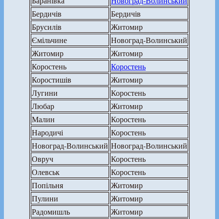
Баранівка
Новоград-Волинський
Бердичів
Бердичів
Брусилів
Житомир
Ємільчине
Новоград-Волинський
Житомир
Житомир
Коростень
Коростень
Коростишів
Житомир
Лугини
Коростень
Любар
Житомир
Малин
Коростень
Народичі
Коростень
Новоград-Волинський
Новоград-Волинський
Овруч
Коростень
Олевськ
Коростень
Попільня
Житомир
Пулини
Житомир
Радомишль
Житомир