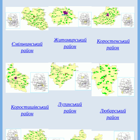
Житомирський
Коростенський
Ємільчинський
район
район
район
Лугинський
Коростишівський
район
Любарський
район
район