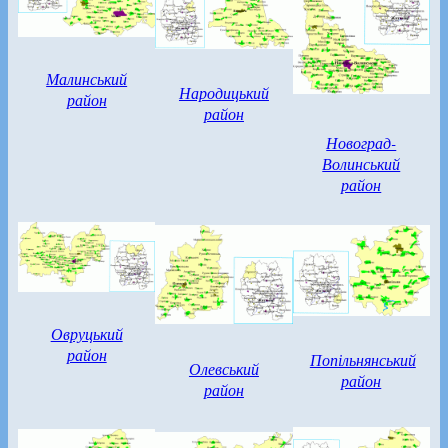
Малинський
Народицький
район
район
Новоград-
Волинський
район
Овруцький
район
Попільнянський
Олевський
район
район