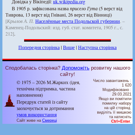
Довідка у Вікіпедії:
uk.wikipedia.org
В 1905 р. зафіксована назва
присело Гута
(5 верст від
Тиврова, 13 верст від Гнівані, 26 верст від Вінниці)
[
Крылов А. П.
Населённые места Подольской губернии
. –
Каменец-Подольский: изд. губ. стат. комитета, 1905 г., с.
212]
.
Попередня сторінка
|
Вище
|
Наступна сторінка
Сподобалась сторінка?
Допоможіть
розвитку нашого
сайту!
Число завантажень :
© 1975 – 2026 М.Жарких (ідея,
1 620
технічна підтримка, частина
Модифіковано :
наповнення)
29.03.2021
Якщо ви помітили
Передрук статей із сайту
помилку набору
заохочується за дотримання
на цiй сторiнцi,
видiлiть її мишкою
умов використання
та натисніть
Сайт живе на
Смереці
Ctrl+Enter
.