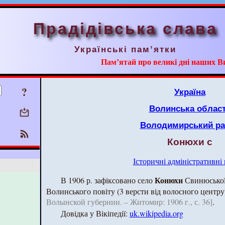
Прадідівська слава
Українські пам’ятки
Пам’ятай про великі дні наших В
?
Україна
Волинська облас
Володимирський ра
Конюхи с
Історичні адміністративні
Конюхи
В 1906 р. зафіксовано село
Свинюської
Волинського повіту (3 версти від волосного центр
Волынской губернии. – Житомир: 1906 г., с. 36]
.
Довідка у Вікіпедії:
uk.wikipedia.org