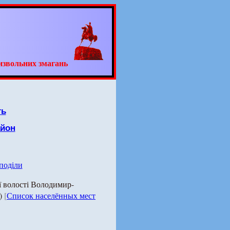
извольних змагань
ть
йон
 поділи
 волості Володимир-
у)
[
Список населённых мест