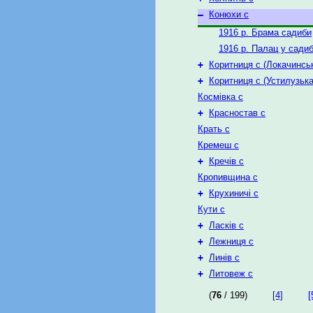
–
Конюхи с
1916 р. Брама садиби
1916 р. Палац у садиб
+
Коритниця с (Локачинсь
+
Коритниця с (Устилузька
Космівка с
+
Красностав с
Крать с
Кремеш с
+
Кречів с
Кропивщина с
+
Крухиничі с
Кути с
+
Ласків с
+
Лежниця с
+
Линів с
+
Литовеж с
(
76
/ 199)
[4]
[