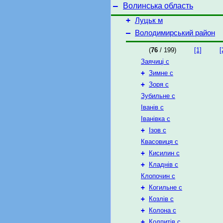
–
Волинська область
+
Луцьк м
–
Володимирський район
(
76
/ 199)
[1]
[
Заячиці с
+
Зимне с
+
Зоря с
Зубильне с
Іванів с
Іванівка с
+
Ізов с
Квасовиця с
+
Кисилин с
+
Кладнів с
Клопочин с
+
Когильне с
+
Козлів с
+
Колона с
+
Колпитів с