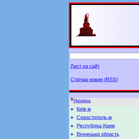
Лист на сайт
Стрічка новин (RSS)
^
Україна
+
Київ м
+
Севастополь м
+
Республіка Крим
+
Вінницька область