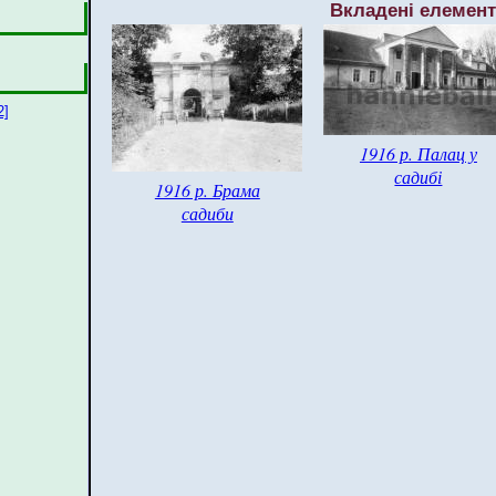
Вкладені елемен
2]
1916 р. Палац у
садибі
1916 р. Брама
садиби