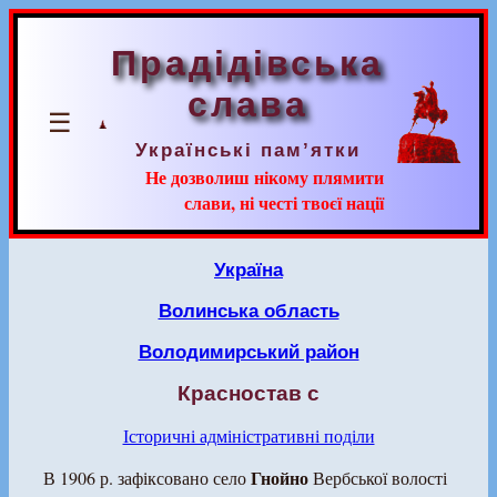
Прадідівська
слава
☰
Українські пам’ятки
Не дозволиш нікому плямити
слави, ні честі твоєї нації
Україна
Волинська область
Володимирський район
Красностав с
Історичні адміністративні поділи
Гнойно
В 1906 р. зафіксовано село
Вербської волості