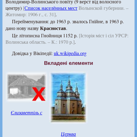
Володимир-Волинського повіту (9 верст від волосного
центру)
[
Список населённых мест
Волынской губернии. –
Житомир: 1906 г., с. 31]
.
Перейменування: до 1963 р. звалось Гнійне, в 1963 р.
Красностав
дано нову назву
.
Це літописна Гнойниця 1152 р.
[Історія міст і сіл УРСР:
Волинська область. – К.: 1970 р.]
.
Довідка у Вікіпедії:
uk.wikipedia.org
Вкладені елементи
Єлизаветпіль с
Церква