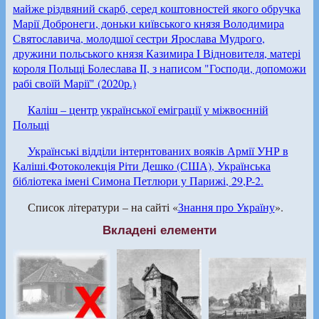
майже різдвяний скарб, серед коштовностей якого обручка
Марії Добронеги, доньки київського князя Володимира
Святославича, молодшої сестри Ярослава Мудрого,
дружини польського князя Казимира I Відновителя, матері
короля Польщі Болеслава II, з написом "Господи, допоможи
рабі своїй Марії" (2020р.)
Каліш – центр української еміграції у міжвоєнній
Польщі
Українські відділи інтернтованих вояків Армії УНР в
Каліші.Фотоколекція Ріти Дешко (США), Українська
бібліотека імені Симона Петлюри у Парижі, 29,P-2.
Список літератури – на сайті «
Знання про Україну
».
Вкладені елементи