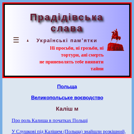
Прадідівська
слава
☰
Українські пам’ятки
Ні просьби, ні грозьби, ні
тортури, ані смерть
не приневолять тебе виявити
тайни
Польща
Великопольське воєводство
Каліш м
Про роль Калиша в початках Польщі
У Слушкові під Калішем (Польща) знайшли розкішний,