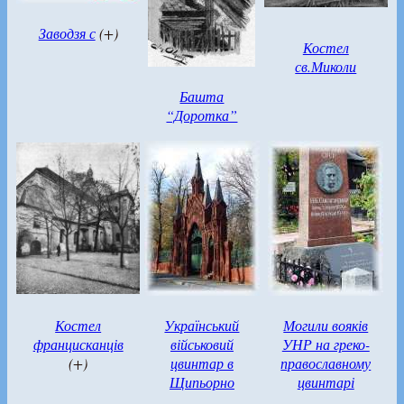
Заводзя с
(+)
Костел
св.Миколи
Башта
“Доротка”
Костел
Український
Могили вояків
францисканців
військовий
УНР на греко-
(+)
цвинтар в
православному
Щипьорно
цвинтарі