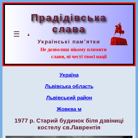
Прадідівська
слава
☰
Українські пам’ятки
Не дозволиш нікому плямити
слави, ні честі твоєї нації
Україна
Львівська область
Львівський район
Жовква м
1977 р. Старий будинок біля дзвіниці
костелу св.Лаврентія