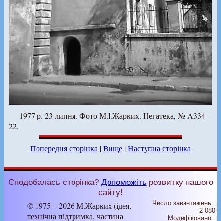
1977 р. 23 липня. Фото М.І.Жарких. Негатека, № A334-
22.
Попередня сторінка
|
Вище
|
Наступна сторінка
Сподобалась сторінка?
Допоможіть
розвитку нашого
сайту!
Число завантажень :
© 1975 – 2026 М.Жарких (ідея,
2 080
технічна підтримка, частина
Модифіковано :